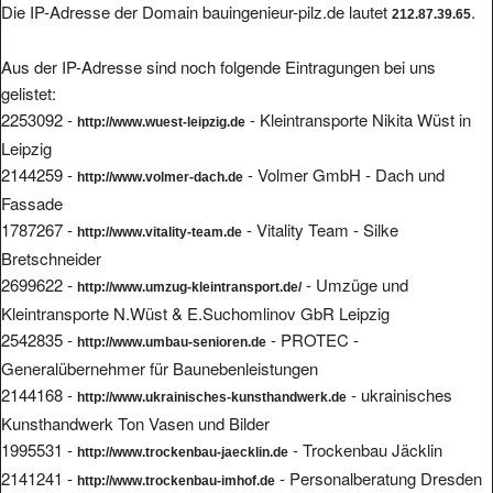
Die IP-Adresse der Domain bauingenieur-pilz.de lautet
.
212.87.39.65
Aus der IP-Adresse sind noch folgende Eintragungen bei uns
gelistet:
2253092 -
- Kleintransporte Nikita Wüst in
http://www.wuest-leipzig.de
Leipzig
2144259 -
- Volmer GmbH - Dach und
http://www.volmer-dach.de
Fassade
1787267 -
- Vitality Team - Silke
http://www.vitality-team.de
Bretschneider
2699622 -
- Umzüge und
http://www.umzug-kleintransport.de/
Kleintransporte N.Wüst & E.Suchomlinov GbR Leipzig
2542835 -
- PROTEC -
http://www.umbau-senioren.de
Generalübernehmer für Baunebenleistungen
2144168 -
- ukrainisches
http://www.ukrainisches-kunsthandwerk.de
Kunsthandwerk Ton Vasen und Bilder
1995531 -
- Trockenbau Jäcklin
http://www.trockenbau-jaecklin.de
2141241 -
- Personalberatung Dresden
http://www.trockenbau-imhof.de