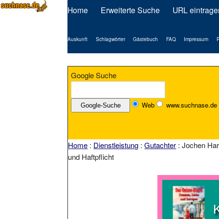
Home
Erweiterte Suche
URL eintrage
Auskunft
Schlagwörter
Gästebuch
FAQ
Impressum
P
Google Suche
Web
www.suchnase.de
Home
:
Dienstleistung
:
Gutachter
: Jochen Har
und Haftpflicht