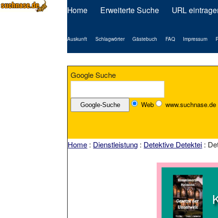
Home
Erweiterte Suche
URL eintrage
Auskunft
Schlagwörter
Gästebuch
FAQ
Impressum
P
Google Suche
Web
www.suchnase.de
Home
:
Dienstleistung
:
Detektive Detektei
: De