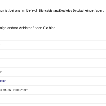
ist bei uns im Bereich
eingetragen.
men
Dienstleistung/Detektive Detektei
nige andere Anbieter finden Sie hier:
t
in
ttler
s 79336 Herbolzheim