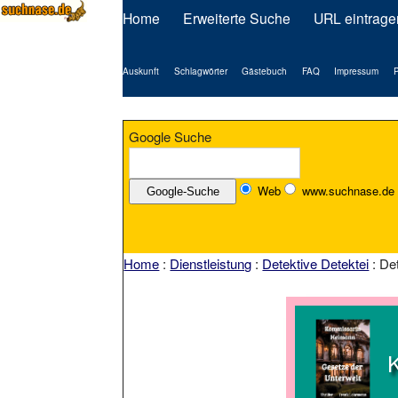
Home
Erweiterte Suche
URL eintrage
Auskunft
Schlagwörter
Gästebuch
FAQ
Impressum
P
Google Suche
Web
www.suchnase.de
Home
:
Dienstleistung
:
Detektive Detektei
: De