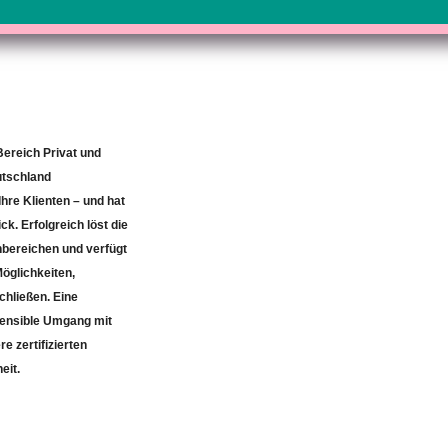
 Bereich Privat und
utschland
Ihre Klienten – und hat
ck. Erfolgreich löst die
nbereichen und verfügt
öglichkeiten,
chließen. Eine
 sensible Umgang mit
e zertifizierten
eit.