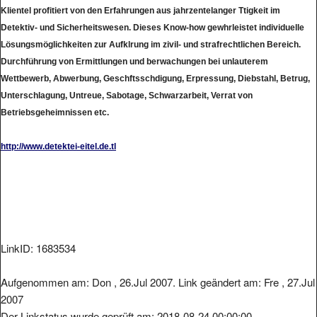
Klientel profitiert von den Erfahrungen aus jahrzentelanger Ttigkeit im
Detektiv- und Sicherheitswesen. Dieses Know-how gewhrleistet individuelle
Lösungsmöglichkeiten zur Aufklrung im zivil- und strafrechtlichen Bereich.
Durchführung von Ermittlungen und berwachungen bei unlauterem
Wettbewerb, Abwerbung, Geschftsschdigung, Erpressung, Diebstahl, Betrug,
Unterschlagung, Untreue, Sabotage, Schwarzarbeit, Verrat von
Betriebsgeheimnissen etc.
http://www.detektei-eitel.de.tl
LinkID: 1683534
Aufgenommen am: Don , 26.Jul 2007. Link geändert am: Fre , 27.Jul
2007
Der Linkstatus wurde geprüft am: 2018-08-24 00:00:00