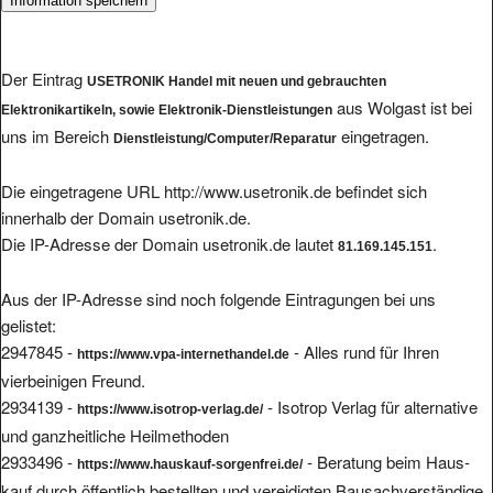
Der Eintrag
USETRONIK Handel mit neuen und gebrauchten
aus Wolgast ist bei
Elektronikartikeln, sowie Elektronik-Dienstleistungen
uns im Bereich
eingetragen.
Dienstleistung/Computer/Reparatur
Die eingetragene URL http://www.usetronik.de befindet sich
innerhalb der Domain usetronik.de.
Die IP-Adresse der Domain usetronik.de lautet
.
81.169.145.151
Aus der IP-Adresse sind noch folgende Eintragungen bei uns
gelistet:
2947845 -
- Alles rund für Ihren
https://www.vpa-internethandel.de
vierbeinigen Freund.
2934139 -
- Isotrop Verlag für alternative
https://www.isotrop-verlag.de/
und ganzheitliche Heilmethoden
2933496 -
- Be­ra­tung beim Haus­
https://www.hauskauf-sorgenfrei.de/
kauf durch öf­fent­lich be­stell­ten und ver­ei­dig­ten Bau­sach­ver­stän­di­ge