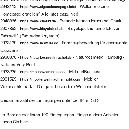
2948112 -
- Wollen Sie eine
https://www.eigenehomepage.info/
Homepage erstellen? Alle Infos dazu hier!
2948866 -
- Freunde kennen lernen bei Chatini
https://www.chatini.de
2907892 -
- Bicyclejack ist ein effektiver
https://www.bicyclejack.de
Fahrradlift (Fahrradparksystem)
2933139 -
- Fahrzeugbewertung für gebrauchte
https://www.bewerta.de
Caravans
2938878 -
- Naturkosmetik Hamburg -
https://naturkosmetik-rachel.de
Natures Very Best
2938236 -
- Motion4Business
https://motion4business.de/
2931529 -
- Mobiler
https://mobilerweihnachtsmarkt.com
Weihnachtsmarkt - Die ganz besondere Weihnachtsfeier
Gesamtanzahl der Eintragungen unter der IP ist
2460
Im Bereich existieren 190 Eintragungen. Einige andere Anbieter
finden Sie hier: