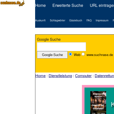
Home
Erweiterte Suche
URL eintrage
Auskunft
Schlagwörter
Gästebuch
FAQ
Impressum
P
Google Suche
Web
www.suchnase.de
Home
:
Dienstleistung
:
Computer
:
Datenrettu