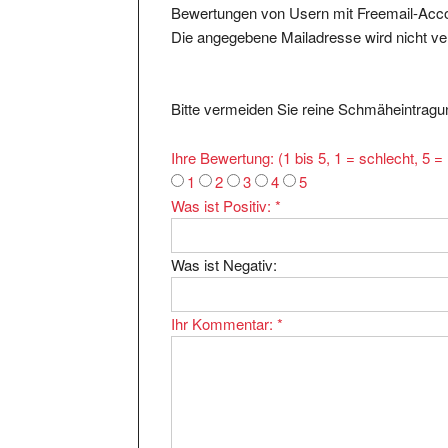
Bewertungen von Usern mit Freemail-Accou
Die angegebene Mailadresse wird nicht verö
Bitte vermeiden Sie reine Schmäheintragun
Ihre Bewertung: (1 bis 5, 1 = schlecht, 5 
1
2
3
4
5
Was ist Positiv:
*
Was ist Negativ:
Ihr Kommentar:
*