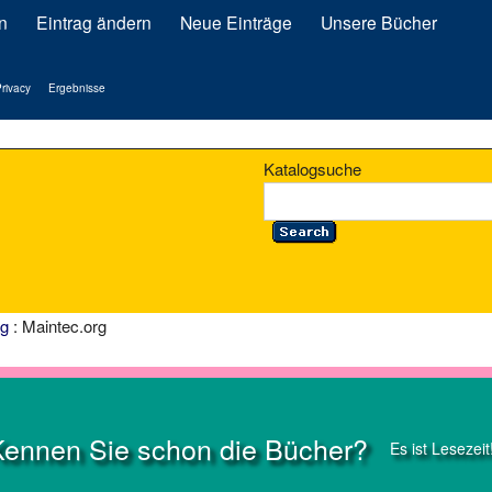
n
Eintrag ändern
Neue Einträge
Unsere Bücher
rivacy
Ergebnisse
Katalogsuche
ng
: Maintec.org
Kennen Sie schon die Bücher?
Es ist Lesezeit