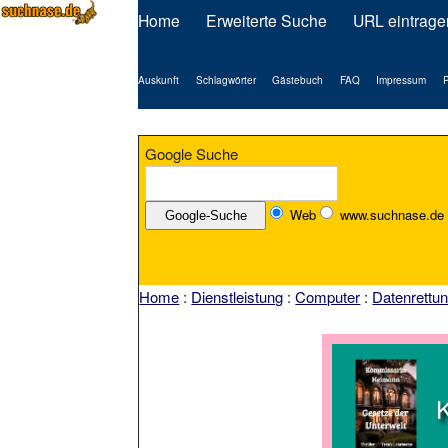
Home
Erweiterte Suche
URL eintrage
Auskunft
Schlagwörter
Gästebuch
FAQ
Impressum
P
Google Suche
Web
www.suchnase.de
Home
:
Dienstleistung
:
Computer
:
Datenrettu