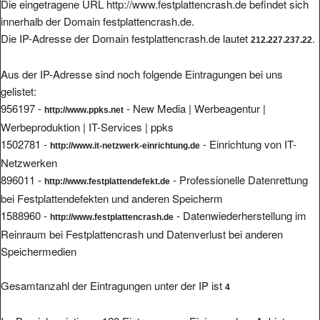
Die eingetragene URL http://www.festplattencrash.de befindet sich
innerhalb der Domain festplattencrash.de.
Die IP-Adresse der Domain festplattencrash.de lautet
.
212.227.237.22
Aus der IP-Adresse sind noch folgende Eintragungen bei uns
gelistet:
956197 -
- New Media | Werbeagentur |
http://www.ppks.net
Werbeproduktion | IT-Services | ppks
1502781 -
- Einrichtung von IT-
http://www.it-netzwerk-einrichtung.de
Netzwerken
896011 -
- Professionelle Datenrettung
http://www.festplattendefekt.de
bei Festplattendefekten und anderen Speicherm
1588960 -
- Datenwiederherstellung im
http://www.festplattencrash.de
Reinraum bei Festplattencrash und Datenverlust bei anderen
Speichermedien
Gesamtanzahl der Eintragungen unter der IP ist
4