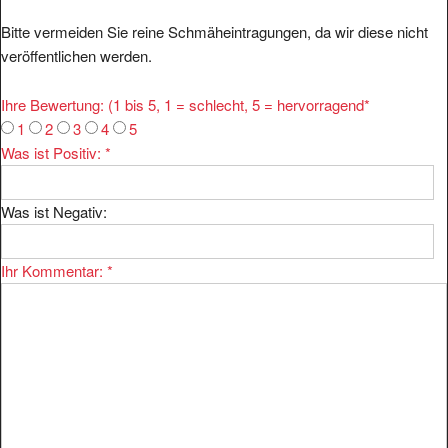
Bitte vermeiden Sie reine Schmäheintragungen, da wir diese nicht
veröffentlichen werden.
Ihre Bewertung: (1 bis 5, 1 = schlecht, 5 = hervorragend
*
1
2
3
4
5
Was ist Positiv:
*
Was ist Negativ:
Ihr Kommentar:
*
Ihr Name:
*