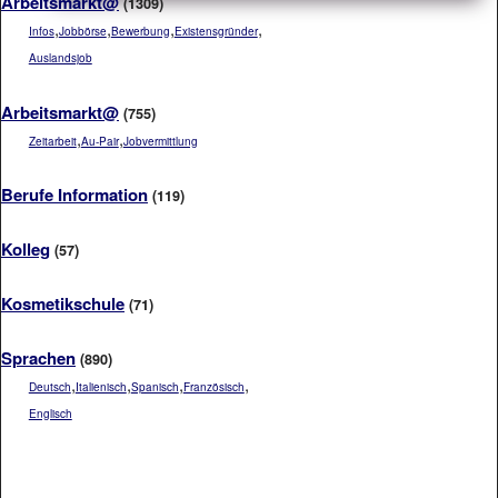
Arbeitsmarkt@
(1309)
,
,
,
,
Infos
Jobbörse
Bewerbung
Existensgründer
Auslandsjob
Arbeitsmarkt@
(755)
,
,
Zeitarbeit
Au-Pair
Jobvermittlung
Berufe Information
(119)
Kolleg
(57)
Kosmetikschule
(71)
Sprachen
(890)
,
,
,
,
Deutsch
Italienisch
Spanisch
Französisch
Englisch