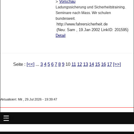
Vorschau
>
Ladungssicherung und Sicherheitstraining.
Seminare nach Mass. Wir schulen
bundesweit.
http://www.fahrersicherheit.de
(Neu: Sam , 19.Jan 2002 LinkID: 201595)
Detail
Seite :
[<<]
...
3
4
5
6
7
8
9
10
11
12
13
14
15
16
17
[>>]
Aktualisiert: Mit , 29.Jul 2026 - 19:39:47
MENU