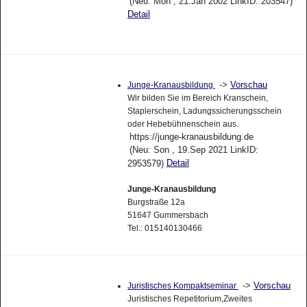
(Neu: Mon , 21.Jan 2002 LinkID: 203547)
Detail
->
Vorschau
Junge-Kranausbildung
Wir bilden Sie im Bereich Kranschein,
Staplerschein, Ladungssicherungsschein
oder Hebebühnenschein aus.
https://junge-kranausbildung.de
(Neu: Son , 19.Sep 2021 LinkID:
Detail
2953579)
Junge-Kranausbildung
Burgstraße 12a
51647 Gummersbach
Tel.: 015140130466
->
Vorschau
Juristisches Kompaktseminar
Juristisches Repetitorium,Zweites