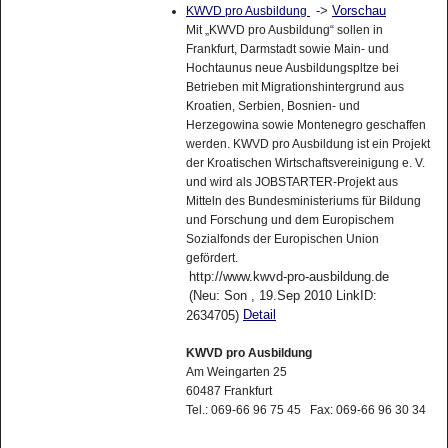
->
Vorschau
KWVD pro Ausbildung
Mit „KWVD pro Ausbildung“ sollen in
Frankfurt, Darmstadt sowie Main- und
Hochtaunus neue Ausbildungspltze bei
Betrieben mit Migrationshintergrund aus
Kroatien, Serbien, Bosnien- und
Herzegowina sowie Montenegro geschaffen
werden. KWVD pro Ausbildung ist ein Projekt
der Kroatischen Wirtschaftsvereinigung e. V.
und wird als JOBSTARTER-Projekt aus
Mitteln des Bundesministeriums für Bildung
und Forschung und dem Europischem
Sozialfonds der Europischen Union
gefördert.
http://www.kwvd-pro-ausbildung.de
(Neu: Son , 19.Sep 2010 LinkID:
Detail
2634705)
KWVD pro Ausbildung
Am Weingarten 25
60487 Frankfurt
Tel.: 069-66 96 75 45 Fax: 069-66 96 30 34