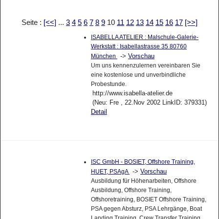
Seite :
[<<]
...
3
4
5
6
7
8
9
10
11
12
13
14
15
16
17
[>>]
ISABELLA ATELIER : Malschule-Galerie-
Werkstatt : Isabellastrasse 35 80760
->
Vorschau
München
Um uns kennenzulernen vereinbaren Sie
eine kostenlose und unverbindliche
Probestunde.
http://www.isabella-atelier.de
(Neu: Fre , 22.Nov 2002 LinkID: 379331)
Detail
ISC GmbH - BOSIET, Offshore Training,
->
Vorschau
HUET, PSAgA
Ausbildung für Höhenarbeiten, Offshore
Ausbildung, Offshore Training,
Offshoretraining, BOSIET Offshore Training,
PSA gegen Absturz, PSA Lehrgänge, Boat
Landing Training, Crew Transfer Training,