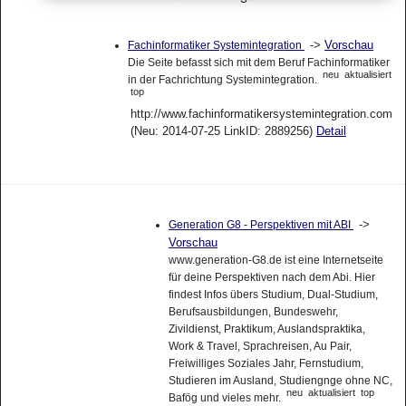
Linkvorstellung
->
Vorschau
Fachinformatiker Systemintegration
Die Seite befasst sich mit dem Beruf Fachinformatiker
neu
aktualisiert
in der Fachrichtung Systemintegration.
top
http://www.fachinformatikersystemintegration.com
(Neu: 2014-07-25 LinkID: 2889256)
Detail
->
Generation G8 - Perspektiven mit ABI
Vorschau
www.generation-G8.de ist eine Internetseite
für deine Perspektiven nach dem Abi. Hier
findest Infos übers Studium, Dual-Studium,
Berufsausbildungen, Bundeswehr,
Zivildienst, Praktikum, Auslandspraktika,
Work & Travel, Sprachreisen, Au Pair,
Freiwilliges Soziales Jahr, Fernstudium,
Studieren im Ausland, Studiengnge ohne NC,
neu
aktualisiert
top
Bafög und vieles mehr.