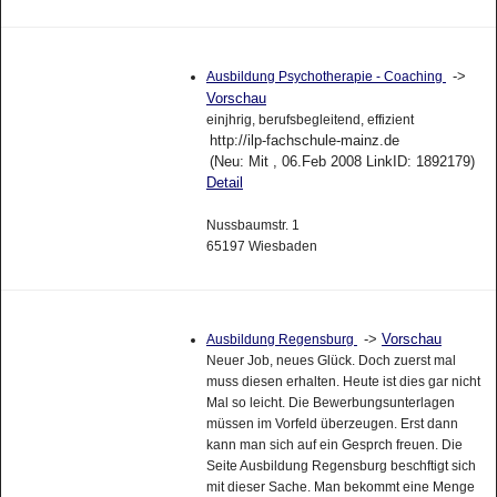
->
Ausbildung Psychotherapie - Coaching
Vorschau
einjhrig, berufsbegleitend, effizient
http://ilp-fachschule-mainz.de
(Neu: Mit , 06.Feb 2008 LinkID: 1892179)
Detail
Nussbaumstr. 1
65197 Wiesbaden
->
Vorschau
Ausbildung Regensburg
Neuer Job, neues Glück. Doch zuerst mal
muss diesen erhalten. Heute ist dies gar nicht
Mal so leicht. Die Bewerbungsunterlagen
müssen im Vorfeld überzeugen. Erst dann
kann man sich auf ein Gesprch freuen. Die
Seite Ausbildung Regensburg beschftigt sich
mit dieser Sache. Man bekommt eine Menge