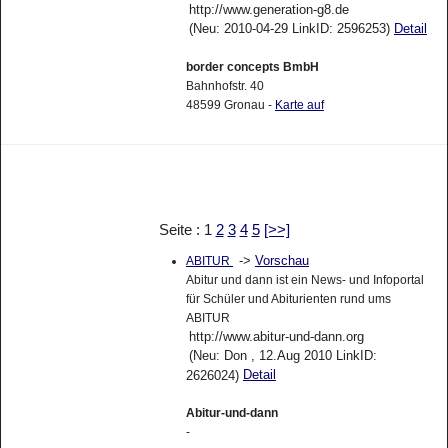
http://www.generation-g8.de
(Neu: 2010-04-29 LinkID: 2596253)
Detail
border concepts BmbH
Bahnhofstr. 40
48599 Gronau -
Karte auf
Seite : 1
2
3
4
5
[>>]
->
Vorschau
ABITUR
Abitur und dann ist ein News- und Infoportal
für Schüler und Abiturienten rund ums
ABITUR
http://www.abitur-und-dann.org
(Neu: Don , 12.Aug 2010 LinkID:
Detail
2626024)
Abitur-und-dann
-