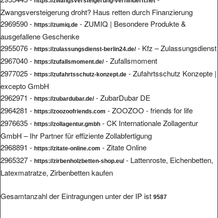
https://zwangsversteigerung-verhindern.net
Zwangsversteigerung droht? Haus retten durch Finanzierung
2969590 -
- ZUMIQ | Besondere Produkte &
https://zumiq.de
ausgefallene Geschenke
2955076 -
- Kfz – Zulassungsdienst
https://zulassungsdienst-berlin24.de/
2967040 -
- Zufallsmoment
https://zufallsmoment.de/
2977025 -
- Zufahrtsschutz Konzepte |
https://zufahrtsschutz-konzept.de
excepto GmbH
2962971 -
- ZubarDubar DE
https://zubardubar.de/
2964281 -
- ZOOZOO - friends for life
https://zoozoofriends.com
2976635 -
- CK Internationale Zollagentur
https://zollagentur.gmbh
GmbH – Ihr Partner für effiziente Zollabfertigung
2968891 -
- Zitate Online
https://zitate-online.com
2965327 -
- Lattenroste, Eichenbetten,
https://zirbenholzbetten-shop.eu/
Latexmatratze, Zirbenbetten kaufen
Gesamtanzahl der Eintragungen unter der IP ist
9587