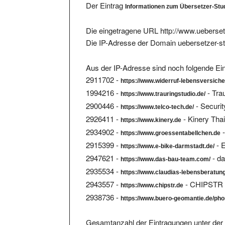
Die eingetragene URL http://www.ueberset
Die IP-Adresse der Domain uebersetzer-st
Aus der IP-Adresse sind noch folgende Ein
2911702 -
https://www.widerruf-lebensversich
1994216 -
- Tra
https://www.trauringstudio.de/
2900446 -
- Secur
https://www.telco-tech.de/
2926411 -
- Kinery Th
https://www.kinery.de
2934902 -
-
https://www.groessentabellchen.de
2915399 -
- 
https://www.e-bike-darmstadt.de/
2947621 -
- d
https://www.das-bau-team.com/
2935534 -
https://www.claudias-lebensberatun
2943557 -
- CHIPSTR -
https://www.chipstr.de
2938736 -
https://www.buero-geomantie.de/pho
Gesamtanzahl der Eintragungen unter der 