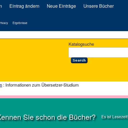
n
Eintrag ändern
Neue Einträge
Unsere Bücher
rivacy
Ergebnisse
Katalogsuche
on
: Informationen zum Übersetzer-Studium
Kennen Sie schon die Bücher?
Es ist Lesezeit