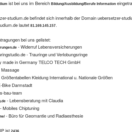
zer-studium.de befindet sich innerhalb der Domain uebersetzer-stud
udium.de lautet
.
81.169.145.157
tragungen bei uns gelistet:
- Widerruf Lebensversicherungen
erungen.de
uringstudio.de - Trauringe und Verlobungsringe
ity made in Germany TELCO TECH GmbH
ai Massage
 Größentabellen Kleidung International u. Nationale Größen
E-Bike Darmstadt
as-bau-team
- Lebensberatung mit Claudia
g.de
 Mobiles Chiptuning
- Büro für Geomantie und Radiaesthesie
ne/
IP ist
2436