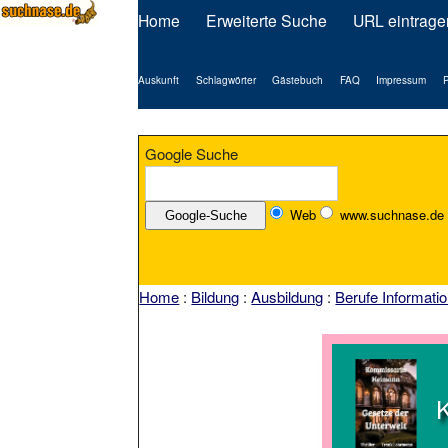
Home
Erweiterte Suche
URL eintrage
Auskunft
Schlagwörter
Gästebuch
FAQ
Impressum
P
Google Suche
Web
www.suchnase.de
Home
:
Bildung
:
Ausbildung
:
Berufe Informati