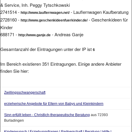
2741514 -
- Lauflernwagen Kaufberatung
http://www.lauflernwagen.net/
2728160 -
- Geschenkideen für
http://www.geschenkideenfuerkinder.de/
Kinder
688171 -
- Andreas Ganje
http://www.ganje.de
Gesamtanzahl der Eintragungen unter der IP ist
6
Im Bereich existieren 351 Eintragungen. Einige andere Anbieter
finden Sie hier:
Zwillingsschwangerschaft
erzieherische Angebote für Eltern von Babys und Kleinkindern
Sinn erfüllt leben - Christlich-therapeutische Beratung
aus 72393
Burladingen
Kinderwunsch | Erziehungsfragen | Partnerschaft | Beratung | Hilfe |
Patchwork 1090 Wien