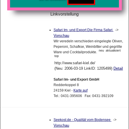
Linkvorstellung
->
Safari Im- und Export Die Firma Safari
Vorschau
Wir veredeln verschieden eingelegte Oliven,
Peperoni, Schafkse, Weinbltter und gegrillte
neu
aktualisiert
Ware und Cocktailprodukte.
top
http://www.safari-kiel.de/
(Neu: 2006-03-19 LinkID: 1205499)
Detail
Safari Im- und Export GmbH
Redderkoppel 8
24159 Kiel -
Karte auf
Tel.: 0431-395606 Fax: 0431-392109
->
Seekost.de - Qualität vom Bodensee
Vorschau