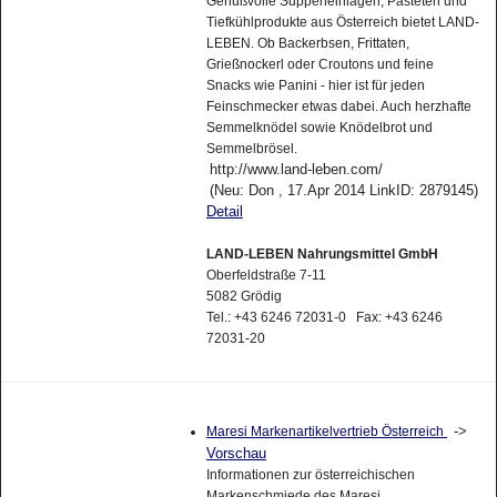
Genußvolle Suppeneinlagen, Pasteten und
Tiefkühlprodukte aus Österreich bietet LAND-
LEBEN. Ob Backerbsen, Frittaten,
Grießnockerl oder Croutons und feine
Snacks wie Panini - hier ist für jeden
Feinschmecker etwas dabei. Auch herzhafte
Semmelknödel sowie Knödelbrot und
Semmelbrösel.
http://www.land-leben.com/
(Neu: Don , 17.Apr 2014 LinkID: 2879145)
Detail
LAND-LEBEN Nahrungsmittel GmbH
Oberfeldstraße 7-11
5082 Grödig
Tel.: +43 6246 72031-0 Fax: +43 6246
72031-20
->
Maresi Markenartikelvertrieb Österreich
Vorschau
Informationen zur österreichischen
Markenschmiede des Maresi