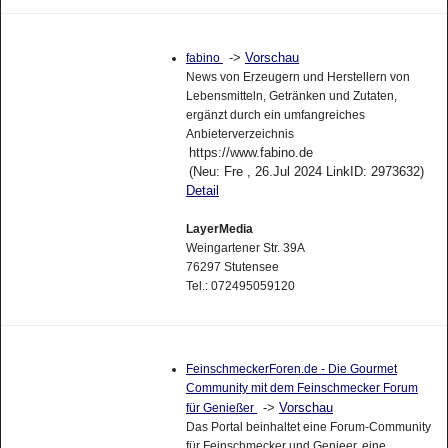
->
Vorschau
fabino
News von Erzeugern und Herstellern von
Lebensmitteln, Getränken und Zutaten,
ergänzt durch ein umfangreiches
Anbieterverzeichnis
https://www.fabino.de
(Neu: Fre , 26.Jul 2024 LinkID: 2973632)
Detail
LayerMedia
Weingartener Str. 39A
76297 Stutensee
Tel.: 072495059120
FeinschmeckerForen.de - Die Gourmet
Community mit dem Feinschmecker Forum
->
Vorschau
für Genießer
Das Portal beinhaltet eine Forum-Community
für Feinschmecker und Genieer, eine