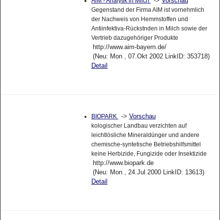
->
Vorschau
AiM - Analytik in Milch
Gegenstand der Firma AIM ist vornehmlich
der Nachweis von Hemmstoffen und
Antiinfektiva-Rückstnden in Milch sowie der
Vertrieb dazugehöriger Produkte
http://www.aim-bayern.de/
(Neu: Mon , 07.Okt 2002 LinkID: 353718)
Detail
->
Vorschau
BIOPARK
kologischer Landbau verzichten auf
leichtlösliche Mineraldünger und andere
chemische-syntetische Betriebshilfsmittel
keine Herbizide, Fungizide oder Insektizide
http://www.biopark.de
(Neu: Mon , 24.Jul 2000 LinkID: 13613)
Detail