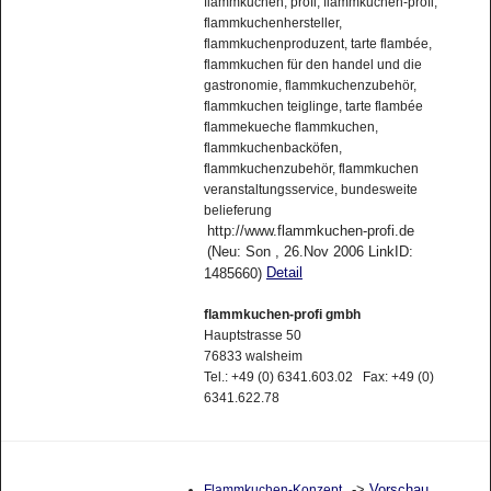
flammkuchen, profi, flammkuchen-profi,
flammkuchenhersteller,
flammkuchenproduzent, tarte flambée,
flammkuchen für den handel und die
gastronomie, flammkuchenzubehör,
flammkuchen teiglinge, tarte flambée
flammekueche flammkuchen,
flammkuchenbacköfen,
flammkuchenzubehör, flammkuchen
veranstaltungsservice, bundesweite
belieferung
http://www.flammkuchen-profi.de
(Neu: Son , 26.Nov 2006 LinkID:
Detail
1485660)
flammkuchen-profi gmbh
Hauptstrasse 50
76833 walsheim
Tel.: +49 (0) 6341.603.02 Fax: +49 (0)
6341.622.78
->
Vorschau
Flammkuchen-Konzept