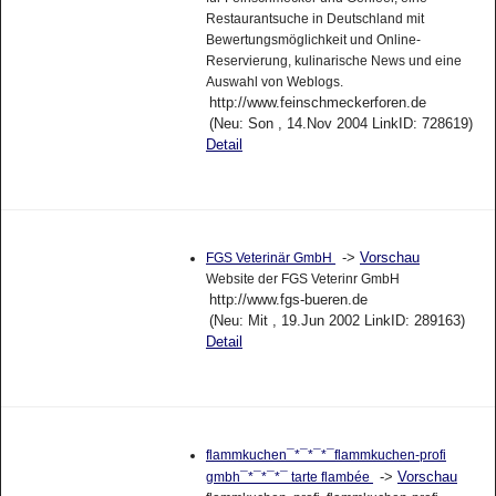
Restaurantsuche in Deutschland mit
Bewertungsmöglichkeit und Online-
Reservierung, kulinarische News und eine
Auswahl von Weblogs.
http://www.feinschmeckerforen.de
(Neu: Son , 14.Nov 2004 LinkID: 728619)
Detail
->
Vorschau
FGS Veterinär GmbH
Website der FGS Veterinr GmbH
http://www.fgs-bueren.de
(Neu: Mit , 19.Jun 2002 LinkID: 289163)
Detail
flammkuchen¯*¯*¯*¯flammkuchen-profi
->
Vorschau
gmbh¯*¯*¯*¯ tarte flambée