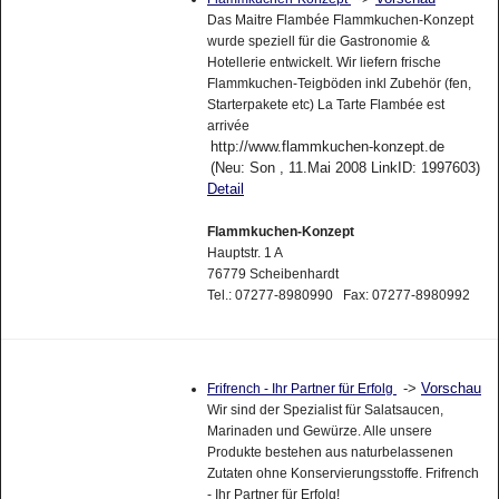
Das Maitre Flambée Flammkuchen-Konzept
wurde speziell für die Gastronomie &
Hotellerie entwickelt. Wir liefern frische
Flammkuchen-Teigböden inkl Zubehör (fen,
Starterpakete etc) La Tarte Flambée est
arrivée
http://www.flammkuchen-konzept.de
(Neu: Son , 11.Mai 2008 LinkID: 1997603)
Detail
Flammkuchen-Konzept
Hauptstr. 1 A
76779 Scheibenhardt
Tel.: 07277-8980990 Fax: 07277-8980992
->
Vorschau
Frifrench - Ihr Partner für Erfolg
Wir sind der Spezialist für Salatsaucen,
Marinaden und Gewürze. Alle unsere
Produkte bestehen aus naturbelassenen
Zutaten ohne Konservierungsstoffe. Frifrench
- Ihr Partner für Erfolg!