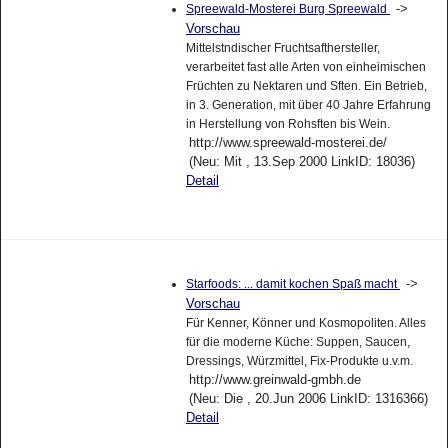
->
Spreewald-Mosterei Burg Spreewald
Vorschau
Mittelstndischer Fruchtsafthersteller,
verarbeitet fast alle Arten von einheimischen
Früchten zu Nektaren und Sften. Ein Betrieb,
in 3. Generation, mit über 40 Jahre Erfahrung
in Herstellung von Rohsften bis Wein.
http://www.spreewald-mosterei.de/
(Neu: Mit , 13.Sep 2000 LinkID: 18036)
Detail
->
Starfoods: ... damit kochen Spaß macht
Vorschau
Für Kenner, Könner und Kosmopoliten. Alles
für die moderne Küche: Suppen, Saucen,
Dressings, Würzmittel, Fix-Produkte u.v.m.
http://www.greinwald-gmbh.de
(Neu: Die , 20.Jun 2006 LinkID: 1316366)
Detail