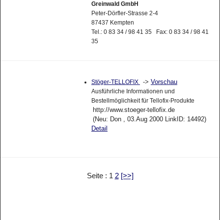
Greinwald GmbH
Peter-Dörfler-Strasse 2-4
87437 Kempten
Tel.: 0 83 34 / 98 41 35 Fax: 0 83 34 / 98 41
35
->
Vorschau
Stöger-TELLOFIX
Ausführliche Informationen und
Bestellmöglichkeit für Tellofix-Produkte
http://www.stoeger-tellofix.de
(Neu: Don , 03.Aug 2000 LinkID: 14492)
Detail
Seite : 1
2
[>>]