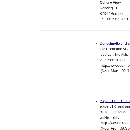
Culture View
Reitweg 11
82347 Bernried
Tel.: 08158-9289
Der schnelle und s
Die Cormoran AG b
jederzeit Ihre Akt
vornehmen können.
http://www.cormo
(Neu: Mon , 02.J
e:xpert 1.0 - Die I
e:xpert 1.0 fand am
mit renommierten 
wirklich zhlt.
http://www.exper
(Neu: Fre , 09.S