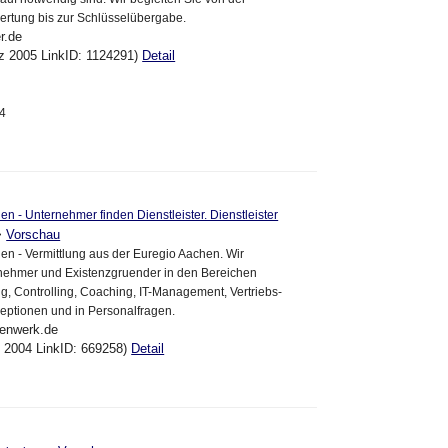
tung bis zur Schlüsselübergabe.
r.de
ez 2005 LinkID: 1124291)
Detail
54
n - Unternehmer finden Dienstleister. Dienstleister
>
Vorschau
n - Vermittlung aus der Euregio Aachen. Wir
rnehmer und Existenzgruender in den Bereichen
g, Controlling, Coaching, IT-Management, Vertriebs-
eptionen und in Personalfragen.
tenwerk.de
ul 2004 LinkID: 669258)
Detail