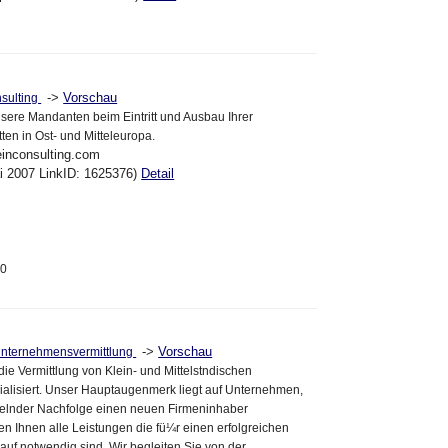
->
Vorschau
nsulting
nsere Mandanten beim Eintritt und Ausbau Ihrer
tten in Ost- und Mitteleuropa.
einconsulting.com
ai 2007 LinkID: 1625376)
Detail
90
->
Vorschau
Unternehmensvermittlung
die Vermittlung von Klein- und Mittelstndischen
alisiert. Unser Hauptaugenmerk liegt auf Unternehmen,
elnder Nachfolge einen neuen Firmeninhaber
en Ihnen alle Leistungen die fü¼r einen erfolgreichen
f notwendig sind. Wir begleiten Sie von der