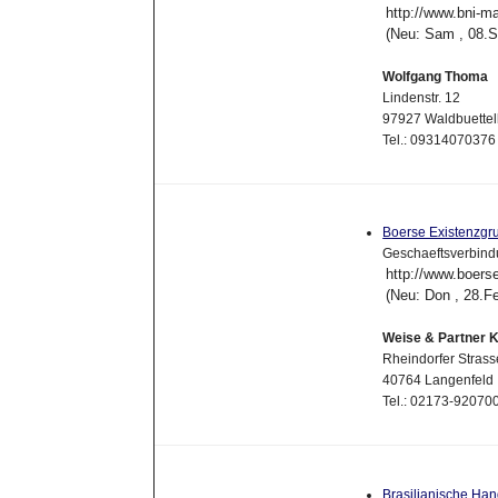
http://www.bni-m
(Neu: Sam , 08.
Wolfgang Thoma
Lindenstr. 12
97927 Waldbuette
Tel.: 09314070376
Boerse Existenzg
Geschaeftsverbind
http://www.boers
(Neu: Don , 28.F
Weise & Partner 
Rheindorfer Stras
40764 Langenfeld
Tel.: 02173-9207
Brasilianische Ha