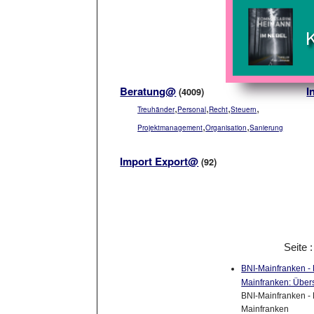
Beratung@
I
(4009)
,
,
,
,
Treuhänder
Personal
Recht
Steuern
,
,
Projektmanagement
Organisation
Sanierung
Import Export@
(92)
Seite 
BNI-Mainfranken - 
Mainfranken: Über
BNI-Mainfranken - 
Mainfranken