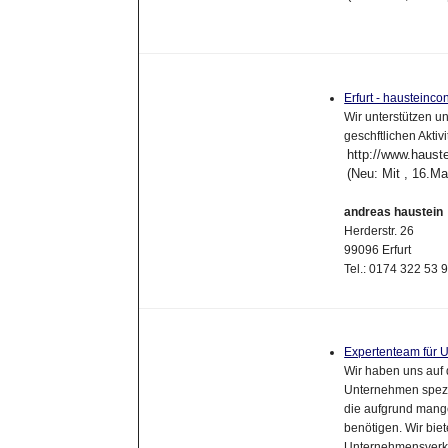
Erfurt - hausteinco
Wir unterstützen u
geschftlichen Aktivi
http://www.haust
(Neu: Mit , 16.M
andreas haustein
Herderstr. 26
99096 Erfurt
Tel.: 0174 322 53 
Expertenteam für 
Wir haben uns auf 
Unternehmen spezi
die aufgrund mang
benötigen. Wir biet
Unternehmensverkau