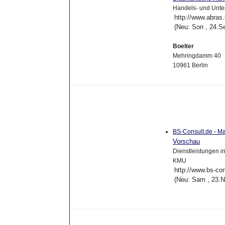
Handels- und Unte
http://www.abras.
(Neu: Son , 24.S
Boelter
Mehringdamm 40
10961 Berlin
BS-Consult.de - M
Vorschau
Dienstleistungen i
KMU
http://www.bs-con
(Neu: Sam , 23.