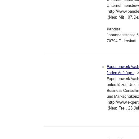
Unternehmensbewer
http://www.pandle
(Neu: Mit , 07.D
Pandler
Johannesstrasse 
70794 Filderstadt
Expertenwerk Aache
-
finden Aufträge.
Expertenwerk Aache
unterstützen Unte
Business Consultin
und Marketingkonz
http://www.exper
(Neu: Fre , 23.J