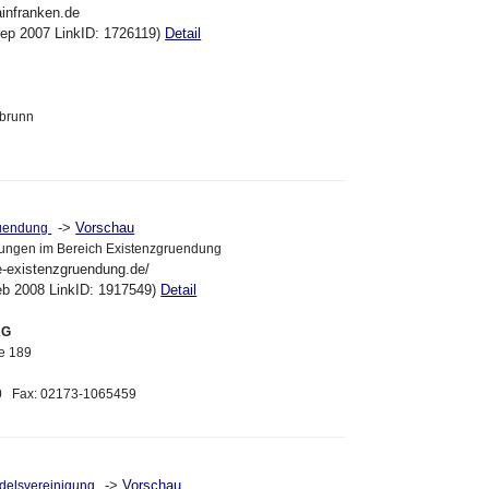
ainfranken.de
Sep 2007 LinkID: 1726119)
Detail
lbrunn
->
Vorschau
ruendung
ungen im Bereich Existenzgruendung
e-existenzgruendung.de/
eb 2008 LinkID: 1917549)
Detail
KG
se 189
00 Fax: 02173-1065459
->
Vorschau
ndelsvereinigung