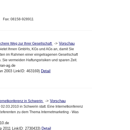
11 Fax: 08158-928911
->
Vorschau
ichere Weg zur Ihrer Gesellschaft
ietet Ihnen GmbHs, KGs und AGs an, damit Sie
ivitten im Rahmen einer eingetragenen Gesellschaft
 Sie vermeiden Haftungsrisiken und sparen Zeit.
ran-ag.de
un 2003 LinkID: 463169)
Detail
->
Vorschau
nternetkonferenz in Schwerin
 02.03.2010 in Schwerin statt. Eine Internetkonferenz
Referenten zu dem Thema Internetmarketing - Was
t10.de
ep 2011 LinkID: 2730433)
Detail