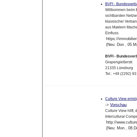
BVFI - Bundesverba
Willkommen beim B
sichtbarsten Netzw
klassischer Verband
aus Maklern Mache
Einfluss.
https://immobilien
(Neu: Don , 05.M
BVFI - Bundesverb
Grapengießerstr.
21335 Lüneburg
Tel.: +49 (2292) 93
Culture View ermögl
->
Vorschau
Culture View hilft, 
Intercultural Compe
http://www.cultur
(Neu: Mon , 08.D