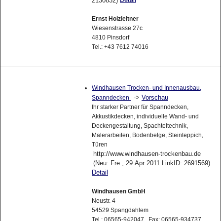
2130832)
Ernst Holzleitner
Wiesenstrasse 27c
4810 Pinsdorf
Tel.: +43 7612 74016
Windhausen Trocken- und Innenausbau,
->
Vorschau
Spanndecken
Ihr starker Partner für Spanndecken,
Akkustikdecken, individuelle Wand- und
Deckengestaltung, Spachteltechnik,
Malerarbeiten, Bodenbelge, Steinteppich,
Türen
http://www.windhausen-trockenbau.de
(Neu: Fre , 29.Apr 2011 LinkID: 2691569)
Detail
Windhausen GmbH
Neustr. 4
54529 Spangdahlem
Tel.: 06565-942047 Fax: 06565-934737