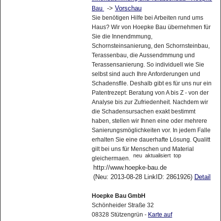
->
Vorschau
Bau
Sie benötigen Hilfe bei Arbeiten rund ums
Haus? Wir von Hoepke Bau übernehmen für
Sie die Innendmmung,
Schornsteinsanierung, den Schornsteinbau,
Terassenbau, die Aussendmmung und
Terassensanierung. So individuell wie Sie
selbst sind auch Ihre Anforderungen und
Schadensflle. Deshalb gibt es für uns nur ein
Patentrezept: Beratung von A bis Z - von der
Analyse bis zur Zufriedenheit. Nachdem wir
die Schadensursachen exakt bestimmt
haben, stellen wir Ihnen eine oder mehrere
Sanierungsmöglichkeiten vor. In jedem Falle
erhalten Sie eine dauerhafte Lösung. Qualitt
gilt bei uns für Menschen und Material
neu
aktualisiert
top
gleichermaen.
http://www.hoepke-bau.de
(Neu: 2013-08-28 LinkID: 2861926)
Detail
Hoepke Bau GmbH
Schönheider Straße 32
08328 Stützengrün -
Karte auf