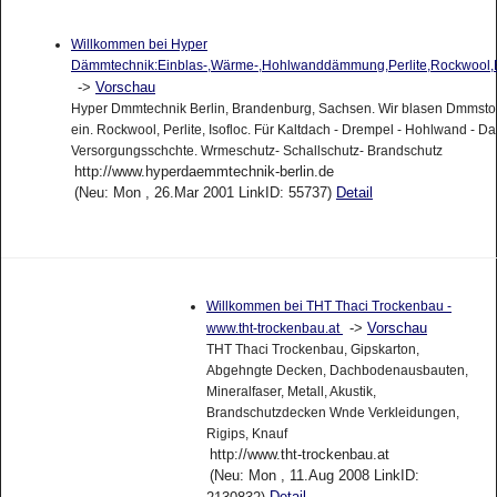
Willkommen bei Hyper
Dämmtechnik:Einblas-,Wärme-,Hohlwanddämmung,Perlite,Rockwool,
->
Vorschau
Hyper Dmmtechnik Berlin, Brandenburg, Sachsen. Wir blasen Dmmstof
ein. Rockwool, Perlite, Isofloc. Für Kaltdach - Drempel - Hohlwand - D
Versorgungsschchte. Wrmeschutz- Schallschutz- Brandschutz
http://www.hyperdaemmtechnik-berlin.de
(Neu: Mon , 26.Mar 2001 LinkID: 55737)
Detail
Willkommen bei THT Thaci Trockenbau -
->
Vorschau
www.tht-trockenbau.at
THT Thaci Trockenbau, Gipskarton,
Abgehngte Decken, Dachbodenausbauten,
Mineralfaser, Metall, Akustik,
Brandschutzdecken Wnde Verkleidungen,
Rigips, Knauf
http://www.tht-trockenbau.at
(Neu: Mon , 11.Aug 2008 LinkID:
Detail