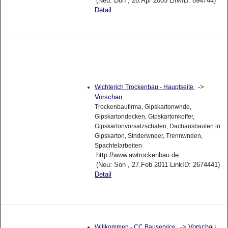
(Neu: Don , 28.Apr 2005 LinkID: 894744)
Detail
->
Wichterich Trockenbau - Hauptseite
Vorschau
Trockenbaufirma, Gipskartonwnde,
Gipskartondecken, Gipskartonkoffer,
Gipskartonvorsatzschalen, Dachausbauten in
Gipskarton, Stnderwnder, Trennwnden,
Spachtelarbeiten
http://www.awtrockenbau.de
(Neu: Son , 27.Feb 2011 LinkID: 2674441)
Detail
->
Vorschau
Willkommen - CC Bauservice