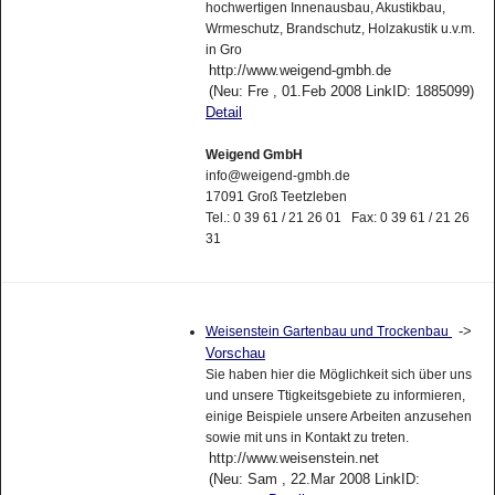
hochwertigen Innenausbau, Akustikbau,
Wrmeschutz, Brandschutz, Holzakustik u.v.m.
in Gro
http://www.weigend-gmbh.de
(Neu: Fre , 01.Feb 2008 LinkID: 1885099)
Detail
Weigend GmbH
info@weigend-gmbh.de
17091 Groß Teetzleben
Tel.: 0 39 61 / 21 26 01 Fax: 0 39 61 / 21 26
31
->
Weisenstein Gartenbau und Trockenbau
Vorschau
Sie haben hier die Möglichkeit sich über uns
und unsere Ttigkeitsgebiete zu informieren,
einige Beispiele unsere Arbeiten anzusehen
sowie mit uns in Kontakt zu treten.
http://www.weisenstein.net
(Neu: Sam , 22.Mar 2008 LinkID: