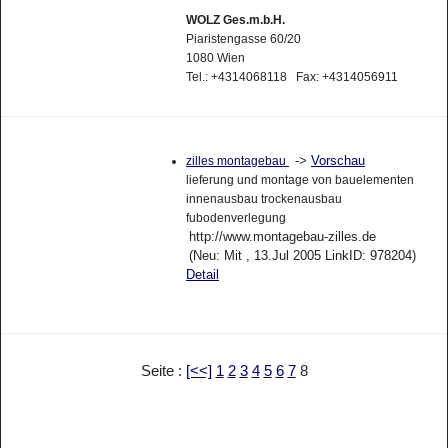
WOLZ Ges.m.b.H.
Piaristengasse 60/20
1080 Wien
Tel.: +4314068118 Fax: +4314056911
->
Vorschau
zilles montagebau
lieferung und montage von bauelementen
innenausbau trockenausbau
fubodenverlegung
http://www.montagebau-zilles.de
(Neu: Mit , 13.Jul 2005 LinkID: 978204)
Detail
Seite :
[<<]
1
2
3
4
5
6
7
8