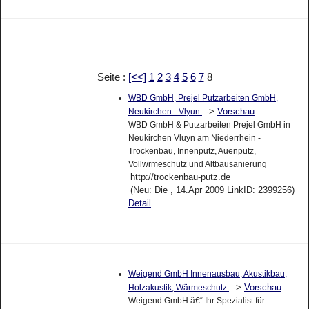
Seite :
[<<]
1
2
3
4
5
6
7
8
WBD GmbH, Prejel Putzarbeiten GmbH,
->
Vorschau
Neukirchen - Vlyun
WBD GmbH & Putzarbeiten Prejel GmbH in
Neukirchen Vluyn am Niederrhein -
Trockenbau, Innenputz, Auenputz,
Vollwrmeschutz und Altbausanierung
http://trockenbau-putz.de
(Neu: Die , 14.Apr 2009 LinkID: 2399256)
Detail
Weigend GmbH Innenausbau, Akustikbau,
->
Vorschau
Holzakustik, Wärmeschutz
Weigend GmbH â€“ Ihr Spezialist für