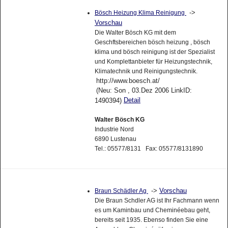
->
Bösch Heizung Klima Reinigung
Vorschau
Die Walter Bösch KG mit dem
Geschftsbereichen bösch heizung , bösch
klima und bösch reinigung ist der Spezialist
und Komplettanbieter für Heizungstechnik,
Klimatechnik und Reinigungstechnik.
http://www.boesch.at/
(Neu: Son , 03.Dez 2006 LinkID:
Detail
1490394)
Walter Bösch KG
Industrie Nord
6890 Lustenau
Tel.: 05577/8131 Fax: 05577/8131890
->
Vorschau
Braun Schädler Ag
Die Braun Schdler AG ist Ihr Fachmann wenn
es um Kaminbau und Cheminéebau geht,
bereits seit 1935. Ebenso finden Sie eine