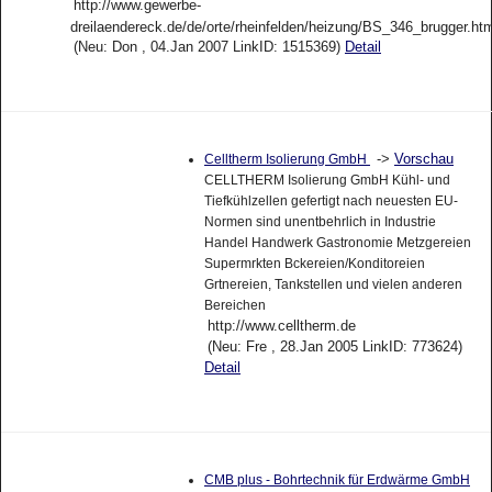
http://www.gewerbe-
dreilaendereck.de/de/orte/rheinfelden/heizung/BS_346_brugger.ht
(Neu: Don , 04.Jan 2007 LinkID: 1515369)
Detail
->
Vorschau
Celltherm Isolierung GmbH
CELLTHERM Isolierung GmbH Kühl- und
Tiefkühlzellen gefertigt nach neuesten EU-
Normen sind unentbehrlich in Industrie
Handel Handwerk Gastronomie Metzgereien
Supermrkten Bckereien/Konditoreien
Grtnereien, Tankstellen und vielen anderen
Bereichen
http://www.celltherm.de
(Neu: Fre , 28.Jan 2005 LinkID: 773624)
Detail
CMB plus - Bohrtechnik für Erdwärme GmbH