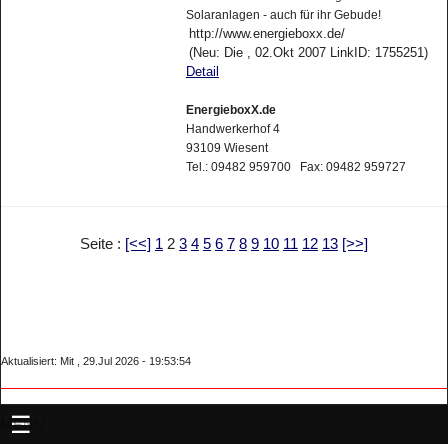
Solaranlagen - auch für ihr Gebude!
http://www.energieboxx.de/
(Neu: Die , 02.Okt 2007 LinkID: 1755251)
Detail
EnergieboxX.de
Handwerkerhof 4
93109 Wiesent
Tel.: 09482 959700 Fax: 09482 959727
Seite :
[<<]
1
2
3
4
5
6
7
8
9
10
11
12
13
[>>]
Aktualisiert: Mit , 29.Jul 2026 - 19:53:54
MENU