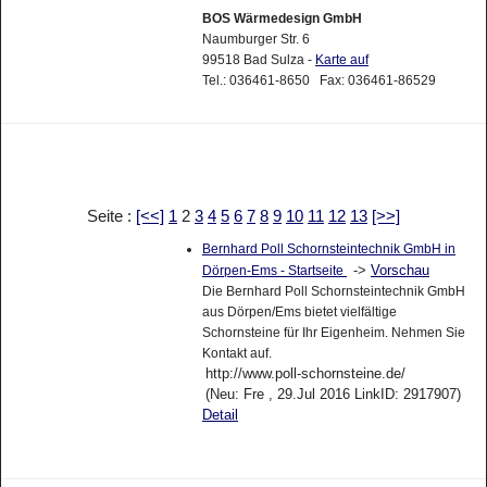
BOS Wärmedesign GmbH
Naumburger Str. 6
99518 Bad Sulza -
Karte auf
Tel.: 036461-8650 Fax: 036461-86529
Seite :
[<<]
1
2
3
4
5
6
7
8
9
10
11
12
13
[>>]
Bernhard Poll Schornsteintechnik GmbH in
->
Vorschau
Dörpen-Ems - Startseite
Die Bernhard Poll Schornsteintechnik GmbH
aus Dörpen/Ems bietet vielfältige
Schornsteine für Ihr Eigenheim. Nehmen Sie
Kontakt auf.
http://www.poll-schornsteine.de/
(Neu: Fre , 29.Jul 2016 LinkID: 2917907)
Detail