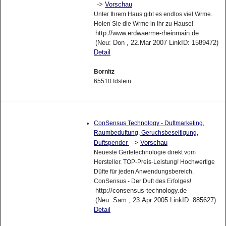
->
Vorschau
Unter Ihrem Haus gibt es endlos viel Wrme.
Holen Sie die Wrme in Ihr zu Hause!
http://www.erdwaerme-rheinmain.de
(Neu: Don , 22.Mar 2007 LinkID: 1589472)
Detail
Bornitz
65510 Idstein
ConSensus Technology - Duftmarketing,
Raumbeduftung, Geruchsbeseitigung,
->
Vorschau
Duftspender
Neueste Gertetechnologie direkt vom
Hersteller. TOP-Preis-Leistung! Hochwertige
Düfte für jeden Anwendungsbereich.
ConSensus - Der Duft des Erfolges!
http://consensus-technology.de
(Neu: Sam , 23.Apr 2005 LinkID: 885627)
Detail