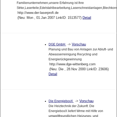
Familienunternehmen,unsere Erfahrung ist Ihre
Strke,Laserteile,Edelstahlbearbeitung,Laserschneidanlagen,Blechkon
http://www.der-laserprofi.de
(Neu: Mon , 01.Jan 2007 LinkID: 1513577)
Detail
->
Vorschau
DGE GmbH
Planung und Bau von Anlagen zur Abluft- und
Abwasserreinigung Recycling und
Energierückgewinnung
http://www.dge-wittenberg.com
(Neu: Die , 28.Nov 2000 LinkID: 23606)
Detail
->
Vorschau
Die EnergieboxX
Die Heiztechnik der Zukunft. Die
EnergieboxX liefert Wrme mit Hilfe von
umweltfreundlichen Heizungs- und