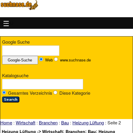
MENU
Google Suche
Web
www.suchnase.de
Katalogsuche
Gesamtes Verzeichnis
Diese Kategorie
Home
:
Wirtschaft
:
Branchen
:
Bau
:
Heizung Lüftung
: Seite 2
Heizung Lüftung -> Wirtschaft: Branchen: Bau: Heizung