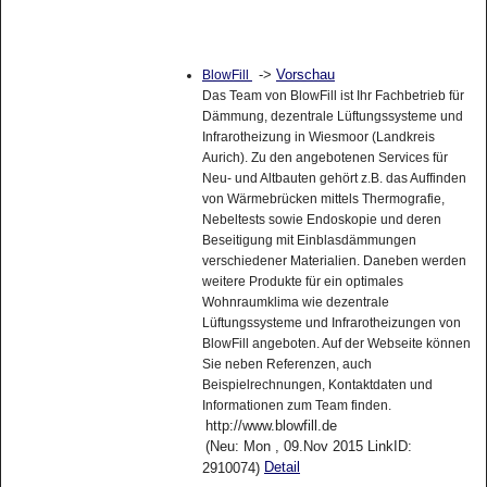
->
Vorschau
BlowFill
Das Team von BlowFill ist Ihr Fachbetrieb für
Dämmung, dezentrale Lüftungssysteme und
Infrarotheizung in Wiesmoor (Landkreis
Aurich). Zu den angebotenen Services für
Neu- und Altbauten gehört z.B. das Auffinden
von Wärmebrücken mittels Thermografie,
Nebeltests sowie Endoskopie und deren
Beseitigung mit Einblasdämmungen
verschiedener Materialien. Daneben werden
weitere Produkte für ein optimales
Wohnraumklima wie dezentrale
Lüftungssysteme und Infrarotheizungen von
BlowFill angeboten. Auf der Webseite können
Sie neben Referenzen, auch
Beispielrechnungen, Kontaktdaten und
Informationen zum Team finden.
http://www.blowfill.de
(Neu: Mon , 09.Nov 2015 LinkID:
Detail
2910074)