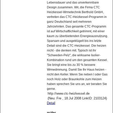
Lebensdauer und das unverkennbare
Design zusammen. Wir, die Firma CTC
Heizkessel-Wrmetechnik Berthold GmbH,
vertreten das CTC-Heizkessel-Programm in
ganz Deutschland seit mehreren
Jahrzehnten. Das gesamte CTC-Programm
ist auf Wirtschaftlichkeit getrimmt, mit einer
kaum zu überbietenden Energieausnutzung.
Sparsam und ausgeklügelt bis ins letzte
Detail sind die CTC-Heizkessel. Die heizen
nicht - die denken mit. Typisch ist ihr
"Schweden-Pelz", die wirksame Isolier-
Kombination rund um den gesamten Kessel.
Sie bringt eine bis zu 30 % bessere
Wrmedmmung. Damit Sie Ihr Haus heizen -
nicht den Keller. Wenn Sie neben l oder Gas
noch Holz oder Braunkohle zum Heizen
haben sprechen Sie uns an, wir beraten Sie
gerne.
http://www.ctc-heizkessel.de
(Neu: Fre , 18.Jul 2008 LinkID: 2103124)
Detail
müller