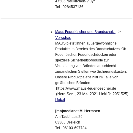
47506 Neukirchen-Vluyn
Tel.: 0284537136
->
Maus Feuerlöscher und Brandschutz
Vorschau
MAUS bietet Ihnen außergewöhnliche
Produkte im Bereich des Brandschutzes. Ob
Feuerlöscher, Feuerlöschdecken oder
spezielle Sicherheitsprodukte zur
Vermeidung von Bränden an schlecht
zugänglichen Stellen wie Sicherungskästen.
Unsere Produktpalette hilft im Falle von
gefährlichen Bränden.
https://www.maus-feuerloescher.de
(Neu: Son , 23.Mai 2021 LinkID: 2951525)
Detail
[mn]medianet M. Hermsen
Am Taubhaus 29
63303 Dreieich
Tel.: 06103-697784