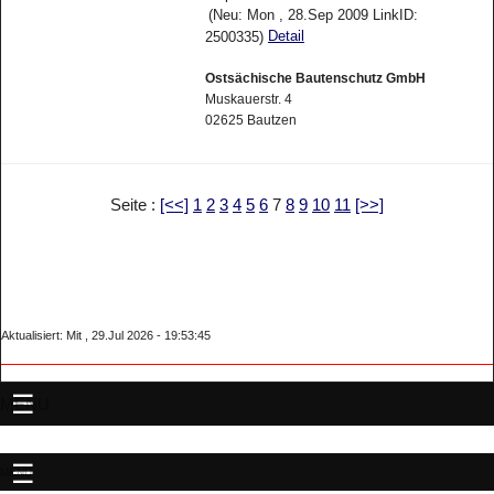
(Neu: Mon , 28.Sep 2009 LinkID:
Detail
2500335)
Ostsächische Bautenschutz GmbH
Muskauerstr. 4
02625 Bautzen
Seite :
[<<]
1
2
3
4
5
6
7
8
9
10
11
[>>]
Aktualisiert: Mit , 29.Jul 2026 - 19:53:45
MENU
MENU