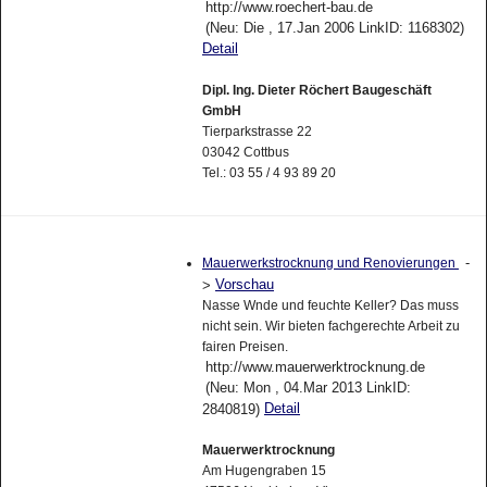
http://www.roechert-bau.de
(Neu: Die , 17.Jan 2006 LinkID: 1168302)
Detail
Dipl. Ing. Dieter Röchert Baugeschäft
GmbH
Tierparkstrasse 22
03042 Cottbus
Tel.: 03 55 / 4 93 89 20
-
Mauerwerkstrocknung und Renovierungen
Vorschau
>
Nasse Wnde und feuchte Keller? Das muss
nicht sein. Wir bieten fachgerechte Arbeit zu
fairen Preisen.
http://www.mauerwerktrocknung.de
(Neu: Mon , 04.Mar 2013 LinkID:
Detail
2840819)
Mauerwerktrocknung
Am Hugengraben 15