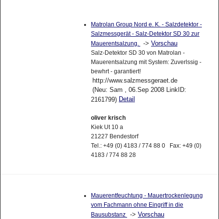
Matrolan Group Nord e. K. - Salzdetektor -
Salzmessgerät - Salz-Detektor SD 30 zur
->
Vorschau
Mauerentsalzung.
Salz-Detektor SD 30 von Matrolan -
Mauerentsalzung mit System: Zuverlssig -
bewhrt - garantiert!
http://www.salzmessgeraet.de
(Neu: Sam , 06.Sep 2008 LinkID:
Detail
2161799)
oliver krisch
Kiek Ut 10 a
21227 Bendestorf
Tel.: +49 (0) 4183 / 774 88 0 Fax: +49 (0)
4183 / 774 88 28
Mauerentfeuchtung - Mauertrockenlegung
vom Fachmann ohne Eingriff in die
->
Vorschau
Bausubstanz