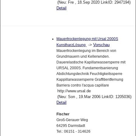
(Neu: Fre , 18.Sep 2020 LinkID: 2947194)
Detail
Mauertrockenlegung mit Ursal 2000S
->
Vorschau
KunstharzLösung
Mauertrockenlegung im Bereich von
Grundmauern und Kellerwnden.
Dauerelastische Kapillarwassersperre mit
URSAL 2000S. Fundamentsanierung
Abdichtungstechnik Feuchtigkeitssperre
Kappillarwassersperre Graffitientfernung
Barriera contro l'acqua capillare
http://www.ursal.de
(Neu: Son , 19.Mar 2006 LinkID: 1205036)
Detail
Fischer
Groß-Gerauer Weg
64295 Darmstadt
Tel.: 06151 - 314626