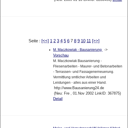
Seite :
[<<]
1
2
3
4
5
6
7
8
9
10
11
[>>]
->
M. Maczkowiak - Bausanierung
Vorschau
M. Maczkowiak Bausanierung -
Fliesenarbeiten - Maurer- und Betonarbeiten
- Terrassen- und Fassagenerneuerung.
Vermittlung smtlicher Arbeiten und
Leistungen - alles aus einer Hand.
http://www.Bausanierung24.de
(Neu: Fre , 01.Nov 2002 LinkID: 367875)
Detail