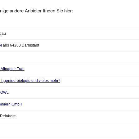
nige andere Anbieter finden Sie hier:
tgau
l
aus 64283 Darmstadt
Altpapier Tran
Ingenieurbiologie und vieles mehr!!
z OWL
pommern GmbH
 Reinheim