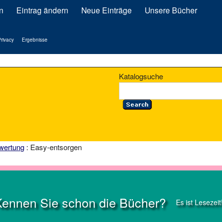
n
Eintrag ändern
Neue Einträge
Unsere Bücher
rivacy
Ergebnisse
Katalogsuche
wertung
: Easy-entsorgen
Kennen Sie schon die Bücher?
Es ist Lesezeit