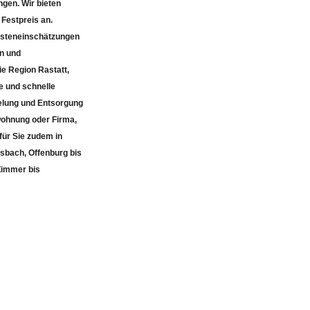
Festpreis an.
osteneinschätzungen
en und
e Region Rastatt,
e und schnelle
pelung und Entsorgung
wohnung oder Firma,
für Sie zudem in
sbach, Offenburg bis
Zimmer bis