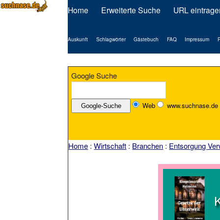
Home
Erweiterte Suche
URL eintrage
Auskunft
Schlagwörter
Gästebuch
FAQ
Impressum
P
Google Suche
Web
www.suchnase.de
Home
:
Wirtschaft
:
Branchen
:
Entsorgung Ver