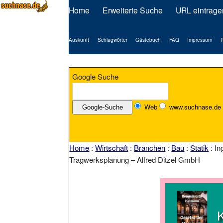
Home
Erweiterte Suche
URL eintrage
Auskunft
Schlagwörter
Gästebuch
FAQ
Impressum
P
Google Suche
Web
www.suchnase.de
Home
:
Wirtschaft
:
Branchen
:
Bau
:
Statik
: In
Tragwerksplanung – Alfred Ditzel GmbH