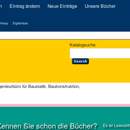
n
Eintrag ändern
Neue Einträge
Unsere Bücher
rivacy
Ergebnisse
Katalogsuche
genieurbüro für Baustatik, Baukonstruktion,
Kennen Sie schon die Bücher?
Es ist Lesezeit