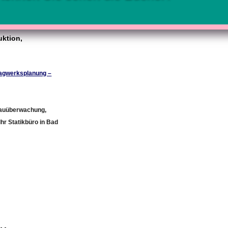
uktion,
Tragwerksplanung –
 Bauüberwachung,
hr Statikbüro in Bad
bH