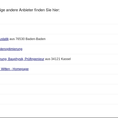
ige andere Anbieter finden Sie hier:
ustatik
aus 76530 Baden-Baden
stenoptimierung
anung, Bauphysik, Prüfingenieur
aus 34121 Kassel
n Witten - Homepage