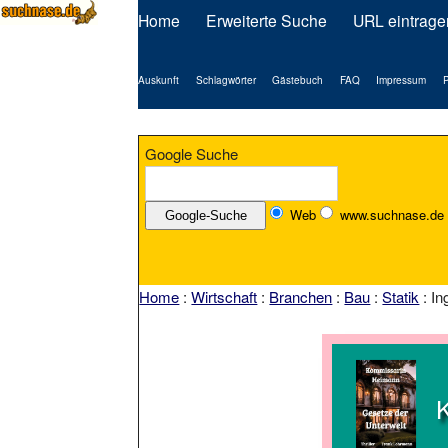
Home
Erweiterte Suche
URL eintrage
Auskunft
Schlagwörter
Gästebuch
FAQ
Impressum
P
Google Suche
Web
www.suchnase.de
Home
:
Wirtschaft
:
Branchen
:
Bau
:
Statik
: I