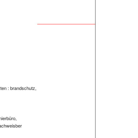
ten : brandschutz,
nierbüro,
nachweisber