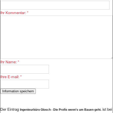
Ihr Kommentar:
*
Ihr Name:
*
Ihre E-mail:
*
Der Eintrag
ist bei
Ingenieurbüro Glosch - Die Profis wenn's um Bauen geht.
uns im Bereich
eingetragen.
Wirtschaft/Branchen/Bau/Statik