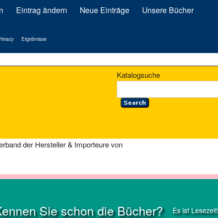
n
Eintrag ändern
Neue Einträge
Unsere Bücher
rivacy
Ergebnisse
Katalogsuche
rband der Hersteller & Importeure von
Kennen Sie schon die Bücher?
Es ist Lesezeit