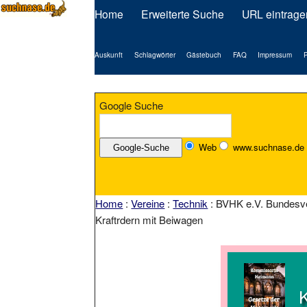
Home
Erweiterte Suche
URL eintrage
Auskunft
Schlagwörter
Gästebuch
FAQ
Impressum
P
Google Suche
Web
www.suchnase.de
Home
:
Vereine
:
Technik
: BVHK e.V. Bundesve
Kraftrdern mit Beiwagen