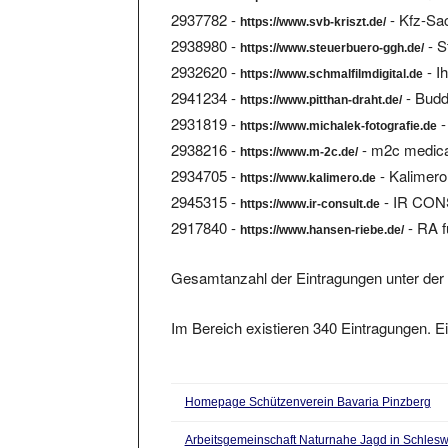
2937782 -
- Kfz-Sa
https://www.svb-kriszt.de/
2938980 -
- 
https://www.steuerbuero-ggh.de/
2932620 -
- I
https://www.schmalfilmdigital.de
2941234 -
- Budd
https://www.pitthan-draht.de/
2931819 -
-
https://www.michalek-fotografie.de
2938216 -
- m2c medica
https://www.m-2c.de/
2934705 -
- Kalimero
https://www.kalimero.de
2945315 -
- IR CO
https://www.ir-consult.de
2917840 -
- RA f
https://www.hansen-riebe.de/
Gesamtanzahl der Eintragungen unter der 
Im Bereich existieren 340 Eintragungen. Ei
Homepage Schützenverein Bavaria Pinzberg
Arbeitsgemeinschaft Naturnahe Jagd in Schlesw