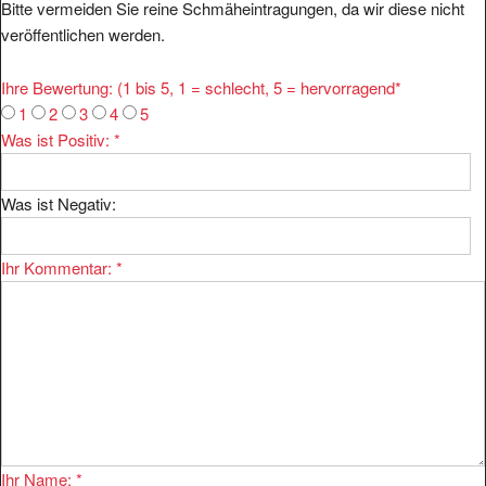
veröffentlichen werden.
Ihre Bewertung: (1 bis 5, 1 = schlecht, 5 = hervorragend
*
1
2
3
4
5
Was ist Positiv:
*
Was ist Negativ:
Ihr Kommentar:
*
Ihr Name:
*