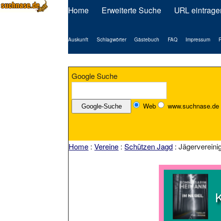
Home
Erweiterte Suche
URL eintrage
Auskunft
Schlagwörter
Gästebuch
FAQ
Impressum
P
Google Suche
Web
www.suchnase.de
Home
:
Vereine
:
Schützen Jagd
: Jägervereini