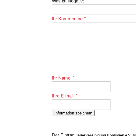
Was ist Negativ:
Ihr Kommentar:
*
Ihr Name:
*
Ihre E-mail:
*
Der Eintrag
au
Jägervereinigung Böblingen e.V.