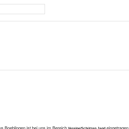
s Boeblingen ist bei uns im Bereich
eingetragen
Vereine/Schützen Jagd