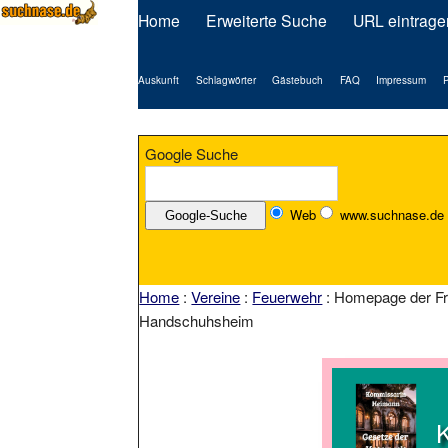
Home
Erweiterte Suche
URL eintrage
Auskunft
Schlagwörter
Gästebuch
FAQ
Impressum
P
Google Suche
Web
www.suchnase.de
Home
:
Vereine
:
Feuerwehr
: Homepage der Fre
Handschuhsheim