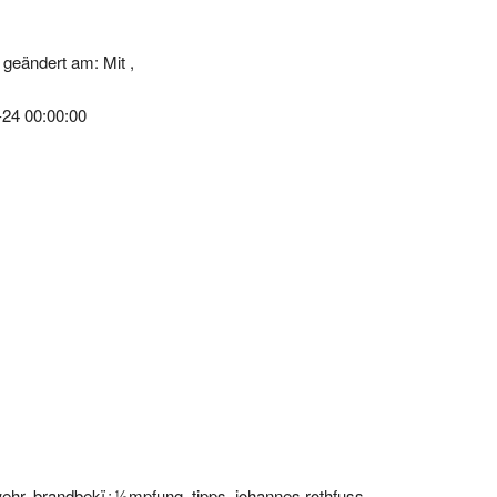
geändert am: Mit ,
-24 00:00:00
ehr, brandbekï¿½mpfung, tipps, johannes rothfuss