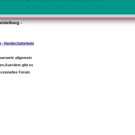
eidelberg -
rg - Handschuhsheim
euerwehr allgemein
en.Auerdem gibt es
essionelles Forum