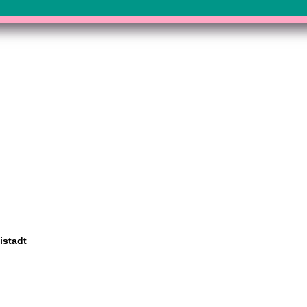
istadt
nnschaft