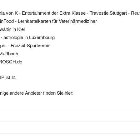
ria von K - Entertainment der Extra Klasse - Travestie Stuttgart - Reu
inFood - Lernkarteikarten für Veterinärmediziner
ältin in Kiel
 - astrologie in Luxembourg
- Freizeit-Sportverein
g.de
 Mußbach
ROSCH.de
IP ist
41
nige andere Anbieter finden Sie hier: