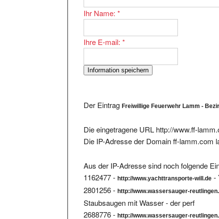
Ihr Name:
*
Ihre E-mail:
*
Der Eintrag
Freiwillige Feuerwehr Lamm - Bezir
Die eingetragene URL http://www.ff-lamm.
Die IP-Adresse der Domain ff-lamm.com l
Aus der IP-Adresse sind noch folgende Ein
1162477 -
- 
http://www.yachttransporte-will.de
2801256 -
http://www.wassersauger-reutlingen.
Staubsaugen mit Wasser - der perf
2688776 -
http://www.wassersauger-reutlingen
Eine Oase von Frische