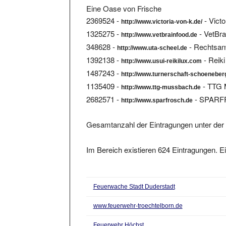
2369524 -
- Victo
http://www.victoria-von-k.de/
1325275 -
- VetBra
http://www.vetbrainfood.de
348628 -
- Rechtsanw
http://www.uta-scheel.de
1392138 -
- Reiki
http://www.usui-reikilux.com
1487243 -
http://www.turnerschaft-schoeneber
1135409 -
- TTG
http://www.ttg-mussbach.de
2682571 -
- SPARF
http://www.sparfrosch.de
Gesamtanzahl der Eintragungen unter der 
Im Bereich existieren 624 Eintragungen. Ei
Feuerwache Stadt Duderstadt
www.feuerwehr-troechtelborn.de
Feuerwehr Höchst