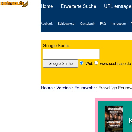
Home
Erweiterte Suche
URL eintrage
Auskunft
Schlagwörter
Gästebuch
FAQ
Impressum
P
Google Suche
Web
www.suchnase.de
Home
:
Vereine
:
Feuerwehr
: Freiwillige Feuer