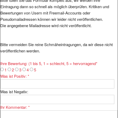
Bitte füllen Sie das Formular komplett aus, wir werden Ihre
Eintragung dann so schnell als möglich überprüfen. Kritiken und
Bewertungen von Usern mit Freemail-Accounts oder
Pseudomailadressen können wir leider nicht veröffentlichen.
Die angegebene Mailadresse wird nicht veröffentlicht.
Bitte vermeiden Sie reine Schmäheintragungen, da wir diese nicht
veröffentlichen werden.
Ihre Bewertung: (1 bis 5, 1 = schlecht, 5 = hervorragend
*
1
2
3
4
5
Was ist Positiv:
*
Was ist Negativ:
Ihr Kommentar:
*