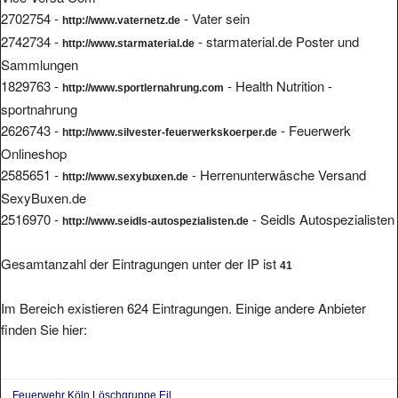
2702754 -
- Vater sein
http://www.vaternetz.de
2742734 -
- starmaterial.de Poster und
http://www.starmaterial.de
Sammlungen
1829763 -
- Health Nutrition -
http://www.sportlernahrung.com
sportnahrung
2626743 -
- Feuerwerk
http://www.silvester-feuerwerkskoerper.de
Onlineshop
2585651 -
- Herrenunterwäsche Versand
http://www.sexybuxen.de
SexyBuxen.de
2516970 -
- Seidls Autospezialisten
http://www.seidls-autospezialisten.de
Gesamtanzahl der Eintragungen unter der IP ist
41
Im Bereich existieren 624 Eintragungen. Einige andere Anbieter
finden Sie hier:
Feuerwehr Köln Löschgruppe Eil