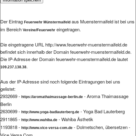
Der Eintrag
aus Muenstermaifeld ist bei uns
Feuerwehr Münstermaifeld
im Bereich
eingetragen.
Vereine/Feuerwehr
Die eingetragene URL http://www.feuerwehr-muenstermaifeld.de
befindet sich innerhalb der Domain feuerwehr-muenstermaifeld.de.
Die IP-Adresse der Domain feuerwehr-muenstermaifeld.de lautet
.
109.237.138.38
Aus der IP-Adresse sind noch folgende Eintragungen bei uns
gelistet:
2932669 -
- Aroma Thaimassage
https://aromathaimassage-berlin.de
Berlin
2630699 -
- Yoga Bad Lauterberg
http://www.yoga-badlauterberg.de
2911865 -
- Wahiba Ästhetik
http://www.wahiba.de
1193818 -
- Dolmetschen, übersetzen -
http://www.vice-versa-com.de
Vice Versa Com