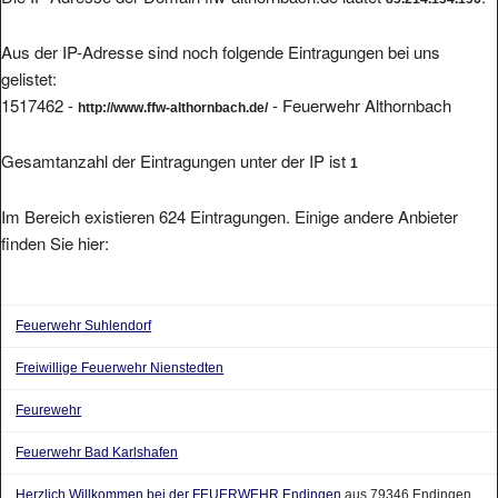
Aus der IP-Adresse sind noch folgende Eintragungen bei uns
gelistet:
1517462 -
- Feuerwehr Althornbach
http://www.ffw-althornbach.de/
Gesamtanzahl der Eintragungen unter der IP ist
1
Im Bereich existieren 624 Eintragungen. Einige andere Anbieter
finden Sie hier:
Feuerwehr Suhlendorf
Freiwillige Feuerwehr Nienstedten
Feurewehr
Feuerwehr Bad Karlshafen
Herzlich Willkommen bei der FEUERWEHR Endingen
aus 79346 Endingen