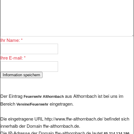
Ihr Name:
*
Ihre E-mail:
*
Der Eintrag
aus Althornbach ist bei uns im
Feuerwehr Althornbach
Bereich
eingetragen.
Vereine/Feuerwehr
Die eingetragene URL http://www.ffw-althornbach.de/ befindet sich
innerhalb der Domain ffw-althornbach.de.
Die IP-Adresse der Domain ffw-althornbach.de lautet
.
85.214.134.196