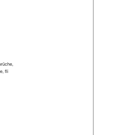
prüche,
, fli
Kritiken und