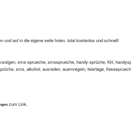
nd auf in die eigene seite holen. total kostenlos und schnell!
zeigen, sms-sprueche, smssprueche, handy-sprüche, flirt, handys
rüche, sms, alkohol, ausreden, auernregeln, feiertage, fiesesprueche
zum Link.
ungen
, wir werden Ihre Eintragung dann so schnell als möglich überprüfen. 