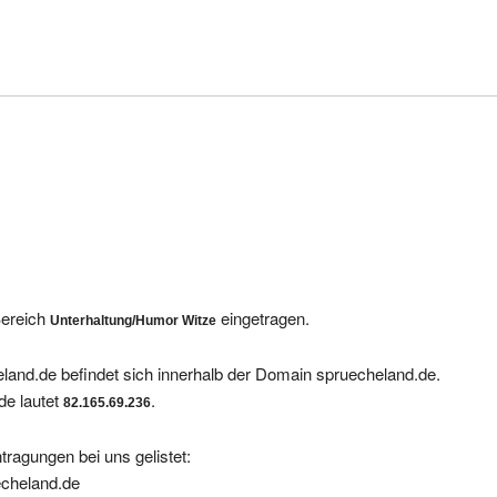
Bereich
eingetragen.
Unterhaltung/Humor Witze
land.de befindet sich innerhalb der Domain spruecheland.de.
de lautet
.
82.165.69.236
tragungen bei uns gelistet:
echeland.de
lien in Spanien an der Costa Blanca, vom Landhaus bis zum Neubau,