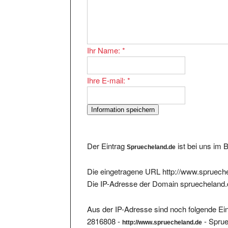
Ihr Name:
*
Ihre E-mail:
*
Der Eintrag
ist bei uns im 
Spruecheland.de
Die eingetragene URL http://www.sprueche
Die IP-Adresse der Domain spruecheland.
Aus der IP-Adresse sind noch folgende Ein
2816808 -
- Spru
http://www.spruecheland.de
494060 -
- Immobi
http://www.rg-immobilien.de