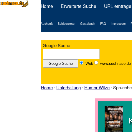
Home
Erweiterte Suche
URL eintrage
Auskunft
Schlagwörter
Gästebuch
FAQ
Impressum
P
Google Suche
Web
www.suchnase.de
Home
:
Unterhaltung
:
Humor Witze
: Sprueche