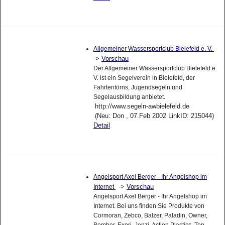
Allgemeiner Wassersportclub Bielefeld e. V.
->
Vorschau
Der Allgemeiner Wassersportclub Bielefeld e.
V. ist ein Segelverein in Bielefeld, der
Fahrtentörns, Jugendsegeln und
Segelausbildung anbietet.
http://www.segeln-awbielefeld.de
(Neu: Don , 07.Feb 2002 LinkID: 215044)
Detail
Angelsport Axel Berger - Ihr Angelshop im
->
Vorschau
Internet
Angelsport Axel Berger - Ihr Angelshop im
Internet. Bei uns finden Sie Produkte von
Cormoran, Zebco, Balzer, Paladin, Owner,
Bomber, Exori, Jenzi, Action Plastics, Top