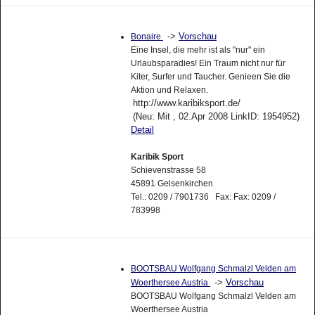
->
Vorschau
Bonaire
Eine Insel, die mehr ist als "nur" ein
Urlaubsparadies! Ein Traum nicht nur für
Kiter, Surfer und Taucher. Genieen Sie die
Aktion und Relaxen.
http://www.karibiksport.de/
(Neu: Mit , 02.Apr 2008 LinkID: 1954952)
Detail
Karibik Sport
Schievenstrasse 58
45891 Gelsenkirchen
Tel.: 0209 / 7901736 Fax: Fax: 0209 /
783998
BOOTSBAU Wolfgang Schmalzl Velden am
->
Vorschau
Woerthersee Austria
BOOTSBAU Wolfgang Schmalzl Velden am
Woerthersee Austria