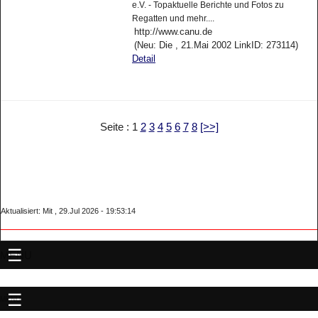
e.V. - Topaktuelle Berichte und Fotos zu
Regatten und mehr....
http://www.canu.de
(Neu: Die , 21.Mai 2002 LinkID: 273114)
Detail
Seite : 1
2
3
4
5
6
7
8
[>>]
Aktualisiert: Mit , 29.Jul 2026 - 19:53:14
MENU
MENU