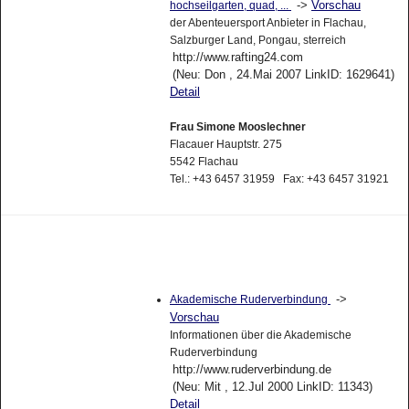
->
Vorschau
hochseilgarten, quad, ...
der Abenteuersport Anbieter in Flachau,
Salzburger Land, Pongau, sterreich
http://www.rafting24.com
(Neu: Don , 24.Mai 2007 LinkID: 1629641)
Detail
Frau Simone Mooslechner
Flacauer Hauptstr. 275
5542 Flachau
Tel.: +43 6457 31959 Fax: +43 6457 31921
->
Akademische Ruderverbindung
Vorschau
Informationen über die Akademische
Ruderverbindung
http://www.ruderverbindung.de
(Neu: Mit , 12.Jul 2000 LinkID: 11343)
Detail