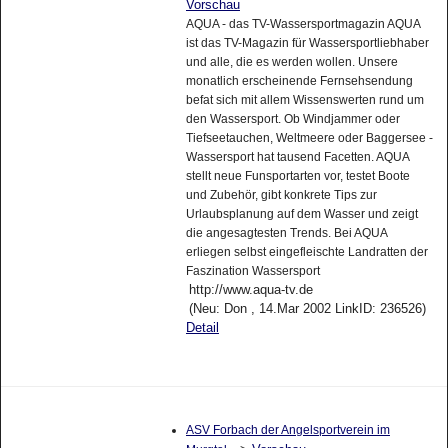
Vorschau
AQUA - das TV-Wassersportmagazin AQUA
ist das TV-Magazin für Wassersportliebhaber
und alle, die es werden wollen. Unsere
monatlich erscheinende Fernsehsendung
befat sich mit allem Wissenswerten rund um
den Wassersport. Ob Windjammer oder
Tiefseetauchen, Weltmeere oder Baggersee -
Wassersport hat tausend Facetten. AQUA
stellt neue Funsportarten vor, testet Boote
und Zubehör, gibt konkrete Tips zur
Urlaubsplanung auf dem Wasser und zeigt
die angesagtesten Trends. Bei AQUA
erliegen selbst eingefleischte Landratten der
Faszination Wassersport
http://www.aqua-tv.de
(Neu: Don , 14.Mar 2002 LinkID: 236526)
Detail
ASV Forbach der Angelsportverein im