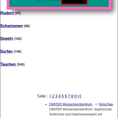
Rudern
(65)
Schwimmen
(98)
Segeln
(182)
Surfen
(106)
Tauchen
(345)
Seite : 1
2
3
4
5
6
7
8
[>>]
->
Vorschau
2WATER Wassersportzentrum
2WATER Wassersportzentrum; Segelschule,
Surfschule und Katamaransegeln am