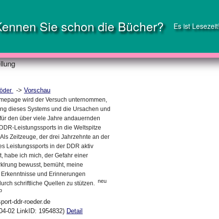
Kennen Sie schon die Bücher?
Es ist Lesezeit
llung
->
Vorschau
Röder
omepage wird der Versuch unternommen,
ung dieses Systems und die Ursachen und
 für den über viele Jahre andauernden
 DDR-Leistungssports in die Weltspitze
 Als Zeitzeuge, der drei Jahrzehnte an der
es Leistungssports in der DDR aktiv
t, habe ich mich, der Gefahr einer
klrung bewusst, bemüht, meine
 Erkenntnisse und Erinnerungen
neu
rch schriftliche Quellen zu stützen.
p
port-ddr-roeder.de
04-02 LinkID: 1954832)
Detail