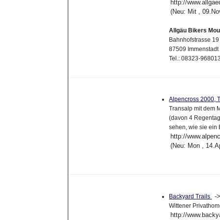
http://www.allgae
(Neu: Mit , 09.N
Allgäu Bikers Mou
Bahnhofstrasse 19
87509 Immenstadt
Tel.: 08323-96801
Alpencross 2000, 
Transalp mit dem 
(davon 4 Regentag
sehen, wie sie ein 
http://www.alpen
(Neu: Mon , 14.A
-
Backyard Trails
Wittener Privathomep
http://www.backya