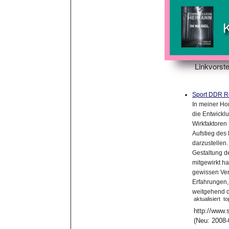
Linkvorste
Sport DDR 
In meiner H
die Entwickl
Wirkfaktoren
Aufstieg des
darzustellen.
Gestaltung d
mitgewirkt ha
gewissen Ver
Erfahrungen,
weitgehend du
aktualisiert
to
http://www.s
(Neu: 2008-