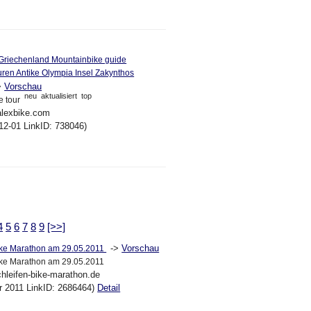
Griechenland Mountainbike guide
uren Antike Olympia Insel Zakynthos
>
Vorschau
neu
aktualisiert
top
e tour
alexbike.com
12-01 LinkID: 738046)
4
5
6
7
8
9
[>>]
->
Vorschau
Bike Marathon am 29.05.2011
Bike Marathon am 29.05.2011
chleifen-bike-marathon.de
pr 2011 LinkID: 2686464)
Detail