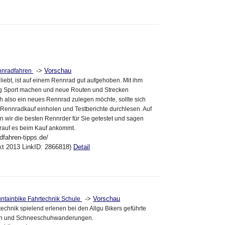
->
Vorschau
nnradfahren
 liebt, ist auf einem Rennrad gut aufgehoben. Mit ihm
itig Sport machen und neue Routen und Strecken
h also ein neues Rennrad zulegen möchte, sollte sich
Rennradkauf einholen und Testberichte durchlesen. Auf
n wir die besten Rennrder für Sie getestet und sagen
orauf es beim Kauf ankommt.
dfahren-tipps.de/
kt 2013 LinkID: 2866818)
Detail
->
Vorschau
untainbike Fahrtechnik Schule
echnik spielend erlenen bei den Allgu Bikers geführte
en und Schneeschuhwanderungen.