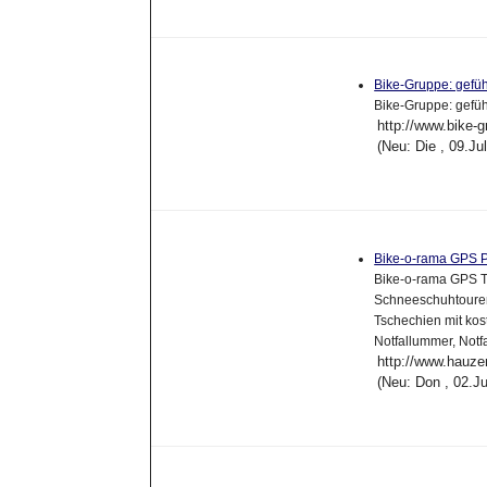
Bike-Gruppe: gefüh
Bike-Gruppe: gefüh
http://www.bike-g
(Neu: Die , 09.J
Bike-o-rama GPS P
Bike-o-rama GPS T
Schneeschuhtouren
Tschechien mit ko
Notfallummer, Not
http://www.hauze
(Neu: Don , 02.J