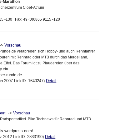
ke-Marathon
cherzentrum Cloef-Atrium
115 -130 Fax: 49 (0)6865 9115 -120
->
Vorschau
runde.de verabreden sich Hobby- und auch Rennfahrer
uren mit Rennrad oder MTB durch das Mergelland,
ie Eifel. Das Forum ldt zu Plaudereien über das
 ein.
ner-runde.de
un 2007 LinkID: 1640247)
Detail
->
Vorschau
port
 Radsportartikel. Bike Technews für Rennrad und MTB
nts.wordpress.com/
ez 2012 LinkID: 2833190)
Detail