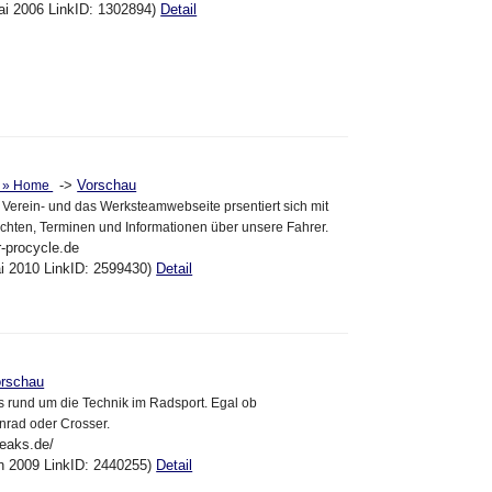
ai 2006 LinkID: 1302894)
Detail
->
Vorschau
e » Home
erein- und das Werksteamwebseite prsentiert sich mit
chten, Terminen und Informationen über unsere Fahrer.
r-procycle.de
ai 2010 LinkID: 2599430)
Detail
rschau
es rund um die Technik im Radsport. Egal ob
nrad oder Crosser.
reaks.de/
un 2009 LinkID: 2440255)
Detail