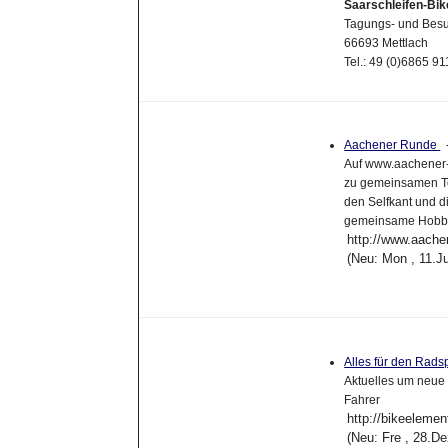
Saarschleifen-Bi
Tagungs- und Besu
66693 Mettlach
Tel.: 49 (0)6865 9
Aachener Runde
Auf www.aachener-
zu gemeinsamen To
den Selfkant und d
gemeinsame Hobby
http://www.aache
(Neu: Mon , 11.J
Alles für den Rads
Aktuelles um neue
Fahrer
http://bikeeleme
(Neu: Fre , 28.D