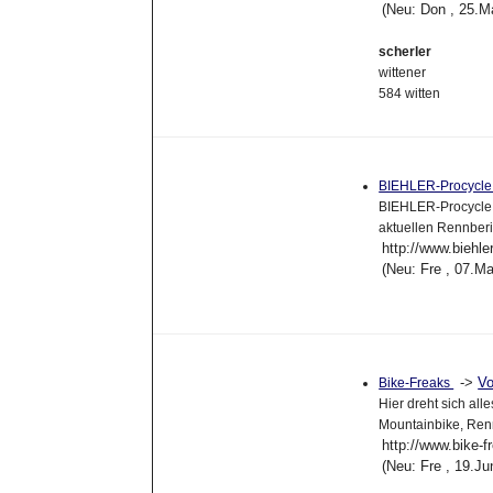
(Neu: Don , 25.M
scherler
wittener
584 witten
BIEHLER-Procycl
BIEHLER-Procycle V
aktuellen Rennberi
http://www.biehle
(Neu: Fre , 07.M
->
Vo
Bike-Freaks
Hier dreht sich all
Mountainbike, Ren
http://www.bike-f
(Neu: Fre , 19.J