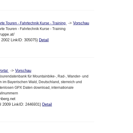
->
Vorschau
rte Touren - Fahrtechnik Kurse - Training
rte Touren - Fahrtechnik Kurse - Training
ruppe.at/
ul 2002 LinkID: 305075)
Detail
->
Vorschau
ortal
ourendatenbank für Mountainbike-, Rad-, Wander- und
 im Bayerischen Wald, Deutschland, sterreich und
stenlosen GPX Daten download, internationale
fallnummern
nberg.net
ul 2009 LinkID: 2446931)
Detail