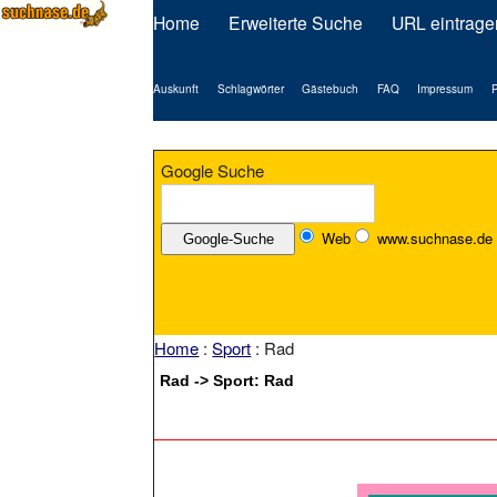
Home
Erweiterte Suche
URL eintrage
Auskunft
Schlagwörter
Gästebuch
FAQ
Impressum
P
Google Suche
Web
www.suchnase.de
Home
:
Sport
: Rad
Rad -> Sport: Rad