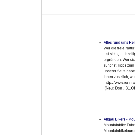
Alles rund ums Re
Wer die freie Natur
lsst sich gleichze
ergründen. Wer sic
zunchst Tipps zum 
unserer Seite habe
Ihnen zustzlich, w
http://www.rennra
(Neu: Don , 31.O
Allgäu Bikers - Mo
Mountainbike Fahrt
Mountainbiketour