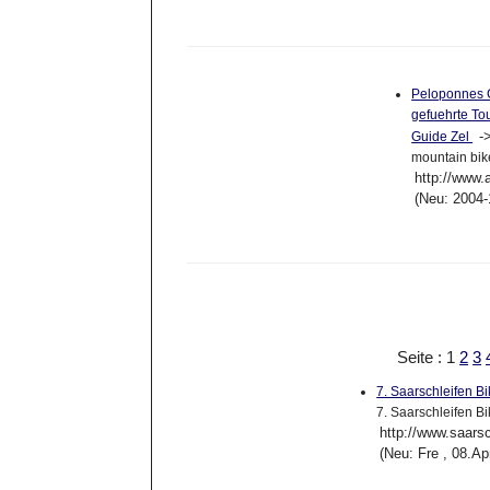
Peloponnes 
gefuehrte To
-
Guide Zel
mountain bik
http://www.
(Neu: 2004-
Seite : 1
2
3
7. Saarschleifen 
7. Saarschleifen 
http://www.saars
(Neu: Fre , 08.A