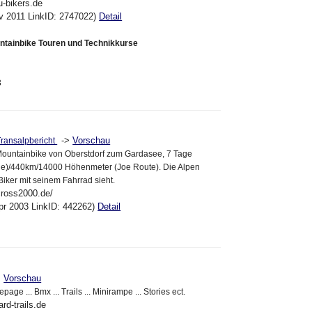
u-bikers.de
ov 2011 LinkID: 2747022)
Detail
ntainbike Touren und Technikkurse
3
->
Vorschau
Transalpbericht
Mountainbike von Oberstdorf zum Gardasee, 7 Tage
e)/440km/14000 Höhenmeter (Joe Route). Die Alpen
Biker mit seinem Fahrrad sieht.
cross2000.de/
pr 2003 LinkID: 442262)
Detail
>
Vorschau
age ... Bmx ... Trails ... Minirampe ... Stories ect.
rd-trails.de