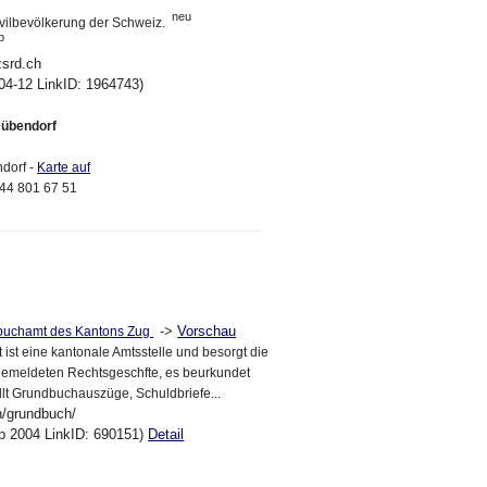
neu
ivilbevölkerung der Schweiz.
p
zsrd.ch
04-12 LinkID: 1964743)
Dübendorf
dorf -
Karte auf
)44 801 67 51
->
Vorschau
buchamt des Kantons Zug
st eine kantonale Amtsstelle und besorgt die
gemeldeten Rechtsgeschfte, es beurkundet
ellt Grundbuchauszüge, Schuldbriefe...
h/grundbuch/
ep 2004 LinkID: 690151)
Detail