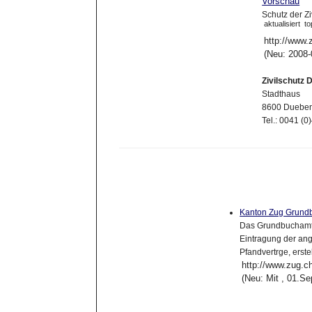
Vorschau
Schutz der Z
aktualisiert
to
http://www.
(Neu: 2008-
Zivilschutz 
Stadthaus
8600 Dueben
Tel.: 0041 (0
Kanton Zug Grund
Das Grundbuchamt i
Eintragung der an
Pfandvertrge, erst
http://www.zug.c
(Neu: Mit , 01.S