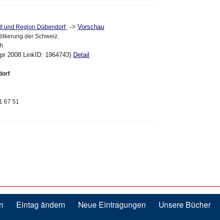
->
Vorschau
adt und Region Dübendorf
völkerung der Schweiz.
ch
pr 2008 LinkID: 1964743)
Detail
dorf
01 67 51
n
Eintag ändern
Neue Eintragungen
Unsere Bücher