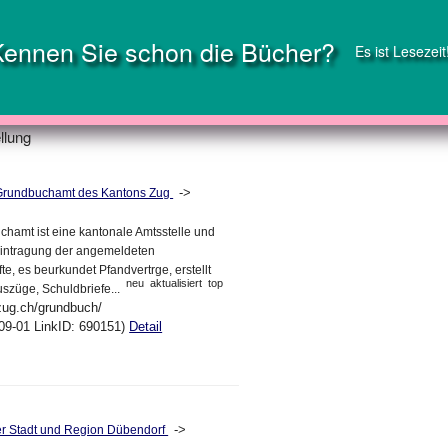
Kennen Sie schon die Bücher?
Es ist Lesezeit
llung
->
Grundbuchamt des Kantons Zug
hamt ist eine kantonale Amtsstelle und
Eintragung der angemeldeten
e, es beurkundet Pfandvertrge, erstellt
neu
aktualisiert
top
züge, Schuldbriefe...
zug.ch/grundbuch/
09-01 LinkID: 690151)
Detail
->
der Stadt und Region Dübendorf