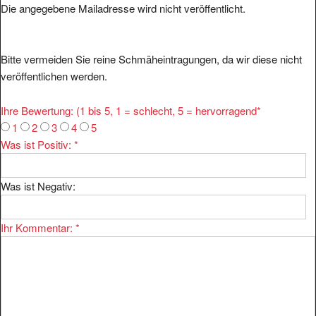
Bitte vermeiden Sie reine Schmäheintragungen, da wir diese nicht
veröffentlichen werden.
Ihre Bewertung: (1 bis 5, 1 = schlecht, 5 = hervorragend
*
1
2
3
4
5
Was ist Positiv:
*
Was ist Negativ:
Ihr Kommentar:
*