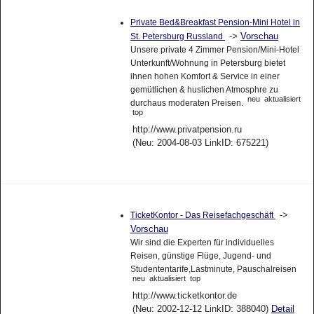
Private Bed&Breakfast Pension-Mini Hotel in
->
Vorschau
St. Petersburg Russland
Unsere private 4 Zimmer Pension/Mini-Hotel
Unterkunft/Wohnung in Petersburg bietet
ihnen hohen Komfort & Service in einer
gemütlichen & huslichen Atmosphre zu
neu
aktualisiert
durchaus moderaten Preisen.
top
http://www.privatpension.ru
(Neu: 2004-08-03 LinkID: 675221)
->
TicketKontor - Das Reisefachgeschäft
Vorschau
Wir sind die Experten für individuelles
Reisen, günstige Flüge, Jugend- und
Studententarife,Lastminute, Pauschalreisen
neu
aktualisiert
top
http://www.ticketkontor.de
(Neu: 2002-12-12 LinkID: 388040)
Detail