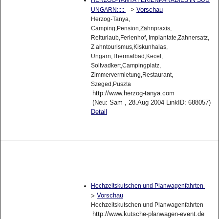
HERZOG-TANYA FERIENPARADIES IN SÜD
->
Vorschau
UNGARN:::::
Herzog-Tanya,
Camping,Pension,Zahnpraxis,
Reiturlaub,Ferienhof, Implantate,Zahnersatz,
Z ahntourismus,Kiskunhalas,
Ungarn,Thermalbad,Kecel,
Soltvadkert,Campingplatz,
Zimmervermietung,Restaurant,
Szeged,Puszta
http://www.herzog-tanya.com
(Neu: Sam , 28.Aug 2004 LinkID: 688057)
Detail
-
Hochzeitskutschen und Planwagenfahrten
Vorschau
>
Hochzeitskutschen und Planwagenfahrten
http://www.kutsche-planwagen-event.de