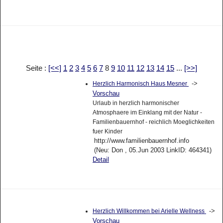
Seite :
[<<]
1
2
3
4
5
6
7
8
9
10
11
12
13
14
15
...
[>>]
->
Herzlich Harmonisch Haus Mesner
Vorschau
Urlaub in herzlich harmonischer
Atmosphaere im Einklang mit der Natur -
Familienbauernhof - reichlich Moeglichkeiten
fuer Kinder
http://www.familienbauernhof.info
(Neu: Don , 05.Jun 2003 LinkID: 464341)
Detail
->
Herzlich Willkommen bei Arielle Wellness
Vorschau