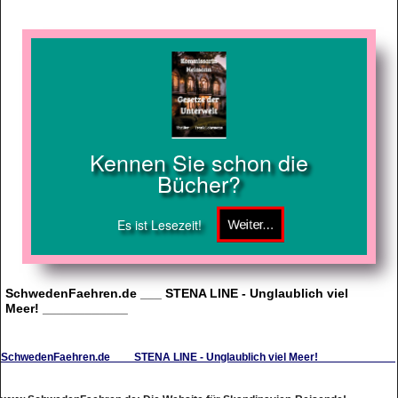
Kennen Sie schon die
Bücher?
Es ist Lesezeit!
SchwedenFaehren.de ___ STENA LINE - Unglaublich viel
Meer! ____________
SchwedenFaehren.de ___ STENA LINE - Unglaublich viel Meer! ____________
www.SchwedenFaehren.de: Die Website für Skandinavien-Reisende!