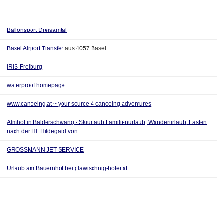
Ballonsport Dreisamtal
Basel Airport Transfer
aus 4057 Basel
IRIS-Freiburg
waterproof homepage
www.canoeing.at ~ your source 4 canoeing adventures
Almhof in Balderschwang - Skiurlaub Familienurlaub, Wanderurlaub, Fasten
nach der Hl. Hildegard von
GROSSMANN JET SERVICE
Urlaub am Bauernhof bei glawischnig-hofer.at