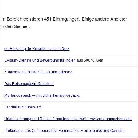
Im Bereich existieren 451 Eintragungen. Einige andere Anbieter
finden Sie hier:
derReisetipp.de-Reiseberichte im Netz
EVisum-Dienste und Bewerbung für Indien
aus 50676 Köln
Kanuverleih an Eder, Fulda und Edersee
Das Reisemagazin für Insider
MyHandgepäck — mit Sicherheit gut gepackt
Landurlaub Osterwarf
Urlaubsplanung und Reiseinformationen weltweit - www.urlaubmachen.com
Parkurlaub, das Onlineportal für Ferienparks, Freizeitparks und Camping