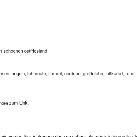
m schoenen ostfriesland
ferien, angeln, fehnroute, timmel, nordsee, großefehn, luftkurort, ruhe
zum Link.
ungen
, wir werden Ihre Eintragung dann so schnell als möglich überprüfen. 