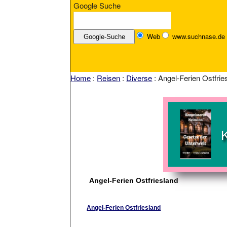
Google Suche
Web
www.suchnase.de
Home
:
Reisen
:
Diverse
: Angel-Ferien Ostfrie
Angel-Ferien Ostfriesland
Angel-Ferien Ostfriesland
Das am Timmler Meer gelegene Haus, Ort und 