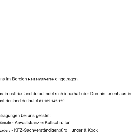
 uns im Bereich
eingetragen.
Reisen/Diverse
-in-ostfriesland.de befindet sich innerhalb der Domain ferienhaus-in-
stfriesland.de lautet
.
81.169.145.159
tragungen bei uns gelistet:
- Anwaltskanzlei Kuttschrütter
-4ec.de
- KFZ-Sachverständigenbüro Hunger & Kock
baden/