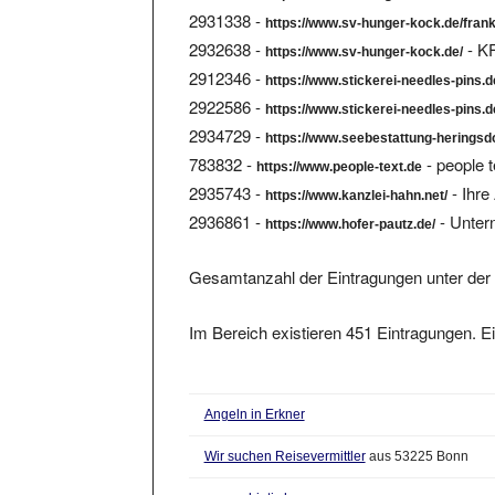
2931338 -
https://www.sv-hunger-kock.de/frank
2932638 -
- K
https://www.sv-hunger-kock.de/
2912346 -
https://www.stickerei-needles-pins.d
2922586 -
https://www.stickerei-needles-pins.d
2934729 -
https://www.seebestattung-heringsdo
783832 -
- people 
https://www.people-text.de
2935743 -
- Ihre
https://www.kanzlei-hahn.net/
2936861 -
- Unter
https://www.hofer-pautz.de/
Gesamtanzahl der Eintragungen unter der 
Im Bereich existieren 451 Eintragungen. Ei
Angeln in Erkner
Wir suchen Reisevermittler
aus 53225 Bonn
www.adriatic.hr