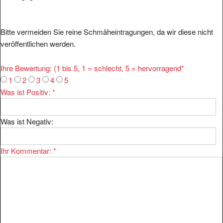
Bitte vermeiden Sie reine Schmäheintragungen, da wir diese nicht
veröffentlichen werden.
Ihre Bewertung: (1 bis 5, 1 = schlecht, 5 = hervorragend
*
1
2
3
4
5
Was ist Positiv:
*
Was ist Negativ:
Ihr Kommentar:
*