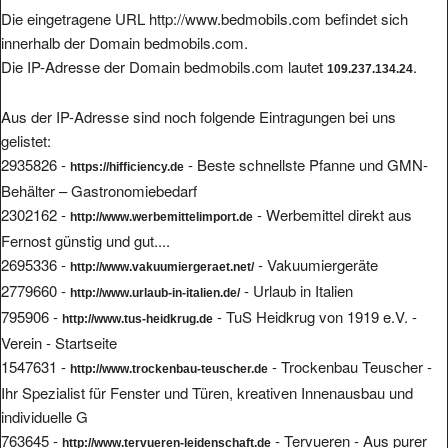
Die eingetragene URL http://www.bedmobils.com befindet sich
innerhalb der Domain bedmobils.com.
Die IP-Adresse der Domain bedmobils.com lautet
.
109.237.134.24
Aus der IP-Adresse sind noch folgende Eintragungen bei uns
gelistet:
2935826 -
- Beste schnellste Pfanne und GMN-
https://hifficiency.de
Behälter – Gastronomiebedarf
2302162 -
- Werbemittel direkt aus
http://www.werbemittelimport.de
Fernost günstig und gut....
2695336 -
- Vakuumiergeräte
http://www.vakuumiergeraet.net/
2779660 -
- Urlaub in Italien
http://www.urlaub-in-italien.de/
795906 -
- TuS Heidkrug von 1919 e.V. -
http://www.tus-heidkrug.de
Verein - Startseite
1547631 -
- Trockenbau Teuscher -
http://www.trockenbau-teuscher.de
Ihr Spezialist für Fenster und Türen, kreativen Innenausbau und
individuelle G
763645 -
- Tervueren - Aus purer
http://www.tervueren-leidenschaft.de