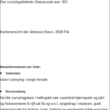
Der zurückgelieferter Statuscode war: 301
Kartenansicht der Adresse Stavn, 3539 Flå
Metainformationen der Seite:
Seitentitel:
stavn camping i norge forside
Beschreibung
familie campingplass i hallingdal nær vassfaret bjørnepark og jakt-
og fiskesenteret til njff på flå og e.k.t. langedrag i nesbyen. godt
utgangspunkt for fisking, turer, klatring og avslapping både sommer