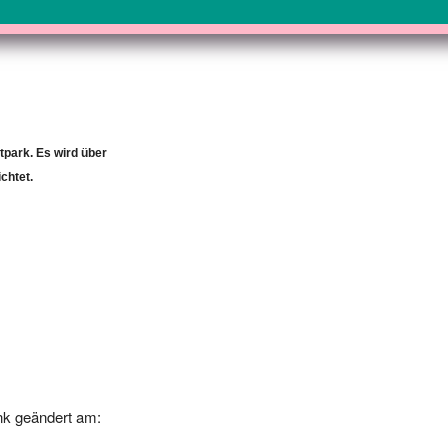
park. Es wird über
chtet.
k geändert am:
-05 00:00:00