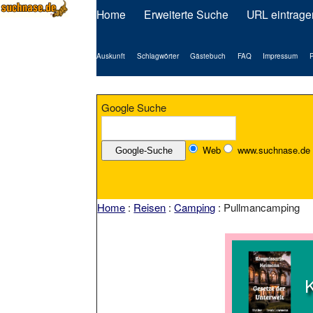
Home
Erweiterte Suche
URL eintrage
Auskunft
Schlagwörter
Gästebuch
FAQ
Impressum
P
Google Suche
Web
www.suchnase.de
Home
:
Reisen
:
Camping
: Pullmancamping