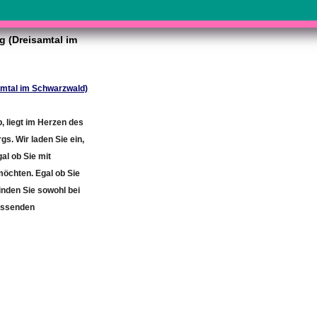
g (Dreisamtal im
samtal im Schwarzwald)
, liegt im Herzen des
s. Wir laden Sie ein,
al ob Sie mit
möchten. Egal ob Sie
inden Sie sowohl bei
assenden