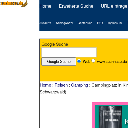
Home
Erweiterte Suche
URL eintrage
Auskunft
Schlagwörter
Gästebuch
FAQ
Impressum
P
Google Suche
Web
www.suchnase.de
Home
:
Reisen
:
Camping
: Campingplatz in Kir
Schwarzwald)