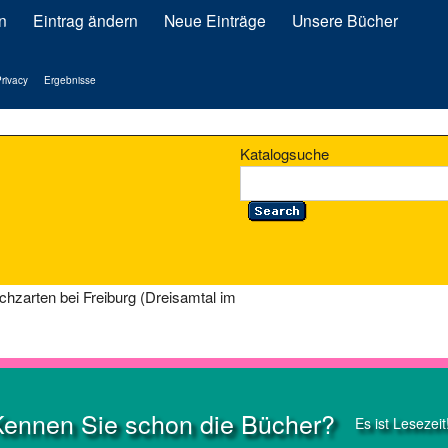
n
Eintrag ändern
Neue Einträge
Unsere Bücher
rivacy
Ergebnisse
Katalogsuche
chzarten bei Freiburg (Dreisamtal im
Kennen Sie schon die Bücher?
Es ist Lesezeit