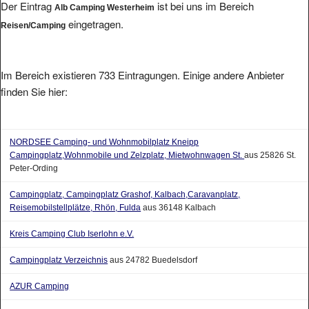
eingetragen.
Reisen/Camping
Im Bereich existieren 733 Eintragungen. Einige andere Anbieter
finden Sie hier:
NORDSEE Camping- und Wohnmobilplatz Kneipp
Campingplatz,Wohnmobile und Zelzplatz, Mietwohnwagen St.
aus 25826 St.
Peter-Ording
Campingplatz, Campingplatz Grashof, Kalbach,Caravanplatz,
Reisemobilstellplätze, Rhön, Fulda
aus 36148 Kalbach
Kreis Camping Club Iserlohn e.V.
Campingplatz Verzeichnis
aus 24782 Buedelsdorf
AZUR Camping
Campingplatz Seesen Am Tor zum Harz
aus 38723 Seesen