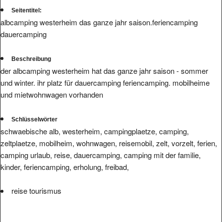
Seitentitel:
albcamping westerheim das ganze jahr saison.feriencamping
dauercamping
Beschreibung
der albcamping westerheim hat das ganze jahr saison - sommer
und winter. ihr platz für dauercamping feriencamping. mobilheime
und mietwohnwagen vorhanden
Schlüsselwörter
schwaebische alb, westerheim, campingplaetze, camping,
zeltplaetze, mobilheim, wohnwagen, reisemobil, zelt, vorzelt, ferien,
camping urlaub, reise, dauercamping, camping mit der familie,
kinder, feriencamping, erholung, freibad,
reise tourismus
Wir haben
zum Link.
keine hinterlegte Infos bzw. Bewertungen