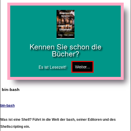
Kennen Sie schon die
Bücher?
Es ist Lesezeit!
bin-bash
bin-bash
Was ist eine Shell? Führt in die Welt der bash, seiner Editoren und des
Shellscripting ein.